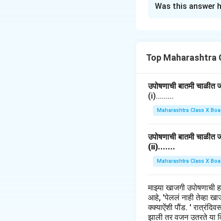
Was this answer h
Step 1: Understa
कविता दृषटिकोनात्मक व
समाजातील आणि व्यक्तीच
Top Maharashtra 
Step 2: Analysis.
उपोषणाची बातमी चाळीत जाह
कवितेतील दृषटिकोनात्
(i).........
आधारित असते.
Maharashtra Class X Boa
Conclusion.
कविता वाचकाला त्याच्या
उपोषणाची बातमी चाळीत जाह
(ii).......
Download Solutio
Maharashtra Class X Boa
माझ्या खाजगी उपोषणाची 
आहे, 'पेललं नाही तेव्हा 
क्क्याऐंशी पौंड. ' रात्रंद
झाली तर वजन उतरते या विच