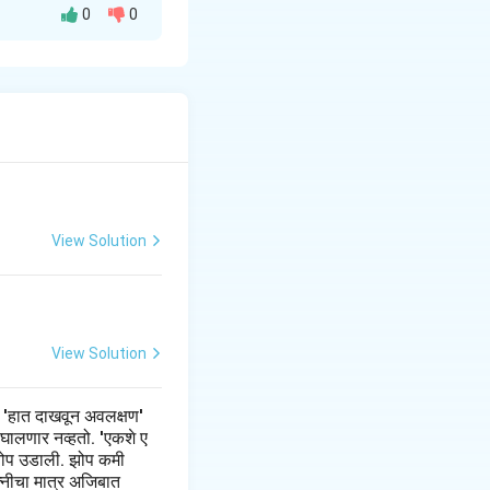
0
0
कवितेतील दृषटिकोन
िकता, आणि विचार यावर
View Solution
संकेत देते.
View Solution
 'हात दाखवून अवलक्षण'
 घालणार नव्हतो. 'एकशे ए
झी झोप उडाली. झोप कमी
त्नीचा मात्र अजिबात