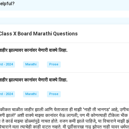
elpful?
nding the context.
िचारांचा प्रयोग करते, ज्यामुळे वाचक त्यात छुप्या संदेशांचा अर्थ शोधू शकतात. 
्या अंतर्गत विचारांचे चित्रण करते.
Class X Board Marathi Questions
ीर झाल्यावर कानांवर येणारी वाक्ये लिहा.
मक झा म्हणजे जीवनाच्या विविध दृषटिकोनांचे प्रतिबिंब असते. कविता समाज, नैत
rd - 2024
Marathi
Prose
 अंतर्निहित विचारांचा शोध घेतल्याचे आणि त्याचा एक वेगळा दृष्टिकोन मिळवण्याचे 
ीर झाल्यावर कानांवर येणारी वाक्ये लिहा.
n in PDF
rd - 2024
Marathi
Prose
हकीकत चाळीत जाहीर झाली आणि येताजाता ही माझी 'नाही ती भानगड' आहे, उगीच
खाजगी झालं!' अशी वाक्ये माझ्या कानांवर येऊ लागली; पण मी कोणत्याही टीकेला भीक
िवस ते कार्ड माझ्या डोळ्यांपुढे नाचत होते. वजन कमी झाले पाहिजे, या विचाराने मा
ाराने मला त्याचेही काही वाटत नव्हते. मी पूर्वीसारखा गाढ झोपत नाही यावर धर्मप