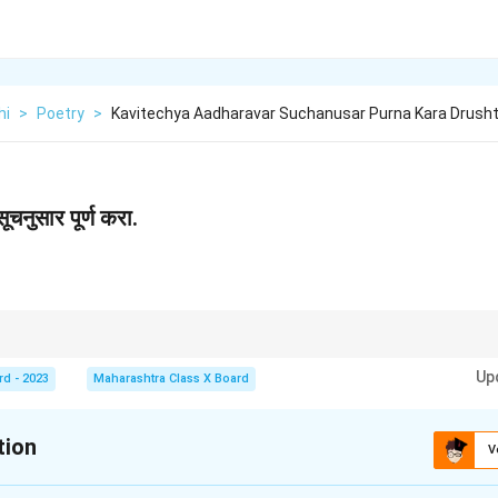
hi
>
Poetry
>
Kavitechya Aadharavar Suchanusar Purna Kara Drush
चनुसार पूर्ण करा.
न संदेश आणि विचारांची महत्त्वपूर्णता समजून घेणे आवश्यक आहे.
Up
rd - 2023
Maharashtra Class X Board
tion
V
xplanation