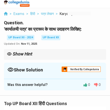
>
Exams
>
हिंदी
>
पत्र लेखन
>
Karyalayee Patra
Question.
'कार्यालयी पत्र' का प्रारूप के साथ उदाहरण लिखिए:
UP Board XII - 2024
UP Board XII
Updated On:
Nov 11, 2025
Show Hint
'येनाङ्गविकार' का अर्थ है अंग से विकार होना, जैसे शिरसा से विकार (सिर का दर्द या
कोई अन्य विकृति)।
Show Solution
Verified By Collegedunia
Solution and Explanation
Was this answer helpful?
0
0
यह वाक्य 'येनाङ्गविकार' का उदाहरण है, क्योंकि यहाँ 'शिरसा' (सिर) से
विकार को व्यक्त किया जा रहा है। 'शिरसा' शब्द से यह बताया जा रहा है
कि सिर से संबंधित कोई विकार हो रहा है। इस वाक्य में अंग से विकार
Top UP Board XII हिंदी Questions
(शारीरिक या मानसिक) की अवस्था को दर्शाया गया है।