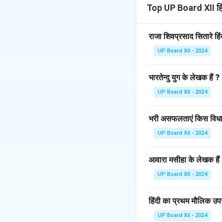
(शहर का नाम)
Top UP Board XII ह
मान्यवर,
सविनय निवेदन है कि हमार
राजा शिवप्रसाद सितारे हि
और न ही पौधों का सही 
UP Board XII - 2024
अतः आपसे निवेदन है क
सफाई का विशेष ध्यान
भारतेन्दु युग के लेखक हैं ?
कृपया हमारे निवेदन पर 
धन्यवाद।
UP Board XII - 2024
भवदीय,
(आपका नाम)
भरी असफलताएं किस विधा 
(पता)
UP Board XII - 2024
Download Solutio
आवारा मसीहा के लेखक हैं
UP Board XII - 2024
हिंदी का प्रथम मौलिक उपन
UP Board XII - 2024