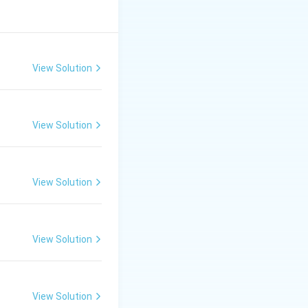
ैठने की उचित व्यवस्था है
की सुविधाएँ नहीं हैं।
View Solution
ं की कटाई-छँटाई, और
View Solution
View Solution
View Solution
View Solution