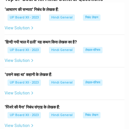
‘आचारण की सभ्यता’ निबंध के लेखक हैं:
"सखि वे मुझसे कह कर जाते,
कहा छोड़ अब परदेश बसे।"
UP Board XII - 2023
Hindi General
निबंध लेखन
View Solution
शांत रस:
शांत रस वह रस है, जिसमें वैराग्य, त्याग और मन की शांति की
भावना होती है। इसका स्थायी भाव
निर्वेद
होता है।
‘हिन्दी नयी चाल में ढली’ यह कथन किस लेखक का है?
उदाहरण:
UP Board XII - 2023
Hindi General
लेखक-परिचय
"सब कुछ छोड़ चला मैं, अब तेरा ही सहारा।"
View Solution
Download Solution in PDF
‘उसने कहा था’ कहानी के लेखक हैं:
UP Board XII - 2023
Hindi General
लेखक-परिचय
View Solution
‘पिंजरे की मैना’ निबंध संग्रह के लेखक हैं:
UP Board XII - 2023
Hindi General
निबंध लेखन
View Solution