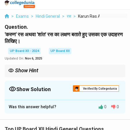
>
Exams
>
Hindi General
>
रस
>
Karun Ras Athva Shan...
Question.
'करुण' रस अथवा 'शांत' रस का लक्षण बताते हुए उसका एक उदाहरण
लिखिए।
UP Board XII - 2024
UP Board XII
Updated On:
Nov 6, 2025
Show Hint
करुण रस में दुःख प्रधान होता है, जबकि शांत रस में वैराग्य और शांति की प्रधानता
होती है।
Show Solution
Verified By Collegedunia
Solution and Explanation
Was this answer helpful?
0
0
करुण रस:
करुण रस वह रस है, जो शोक, दुःख या पीड़ा की भावना
उत्पन्न करता है। इसका स्थायी भाव
शोक
होता है।
उदाहरण:
Top UP Board XII Hindi General Questions