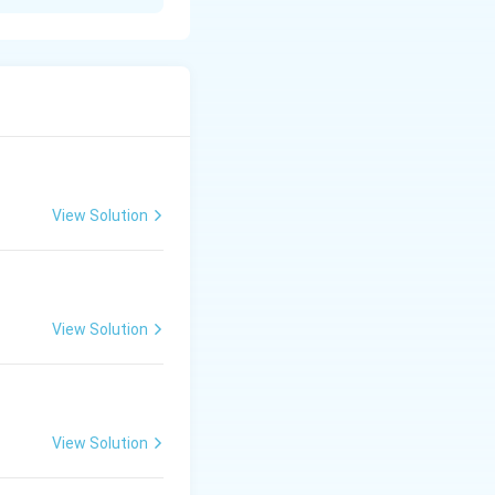
 हैं:
. जैसे प्रतिष्ठित पद
और विदेश जाकर 'आज़ाद
देश में एक पूरी सेना
सुखों का त्याग कर
View Solution
 देश-सेवा और आत्म-
View Solution
View Solution