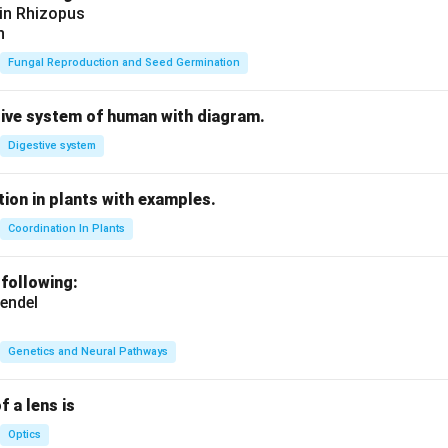
 in Rhizopus
n
Fungal Reproduction and Seed Germination
tive system of human with diagram.
Digestive system
ion in plants with examples.
Coordination In Plants
 following:
endel
Genetics and Neural Pathways
f a lens is
Optics