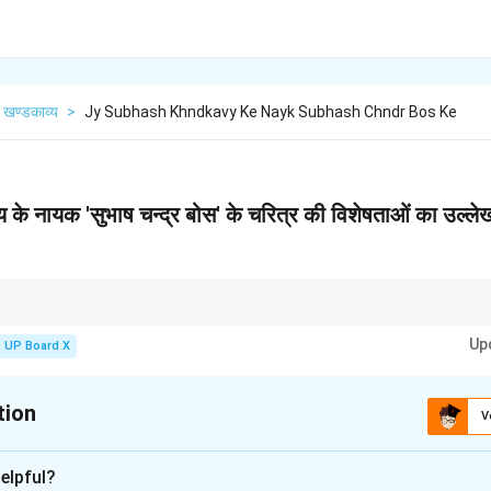
खण्डकाव्य
>
Jy Subhash Khndkavy Ke Nayk Subhash Chndr Bos Ke
य के नायक 'सुभाष चन्द्र बोस' के चरित्र की विशेषताओं का उल्
्र-चित्रण करते समय, उनके जीवन की वास्तविक घटनाओं (जैसे- आई.सी.एस. का त्याग, आज़ाद 
Up
 प्रामाणिक बनाता है।
UP Board X
tion
V
xplanation
elpful?