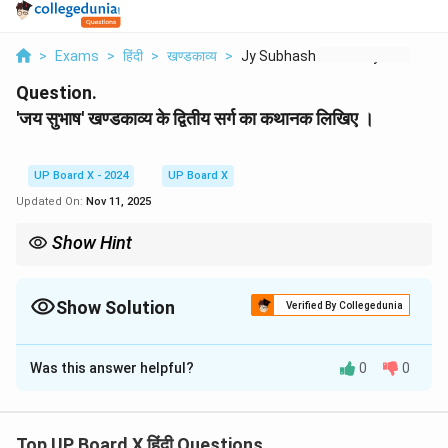
>
Exams
>
हिंदी
>
खण्डकाव्य
>
Jy Subhash Khndkavy ...
Question.
'जय सुभाष' खण्डकाव्य के द्वितीय सर्ग का कथानक लिखिए ।
UP Board X - 2024
UP Board X
Updated On:
Nov 11, 2025
Show Hint
द्वितीय सर्ग के सारांश में दो प्रमुख घटनाओं - कांग्रेस अध्यक्ष पद से त्यागपत्र और घर
से पलायन - को विस्तार से बताएँ। ये घटनाएँ सुभाष के राजनीतिक जीवन में महत्वपूर्ण
मोड़ थीं।
Show Solution
Verified By Collegedunia
Solution and Explanation
Was this answer helpful?
0
0
'जय सुभाष' खण्डकाव्य के द्वितीय सर्ग का सारांश
'जय सुभाष'
खण्डकाव्य का द्वितीय सर्ग सुभाष चन्द्र बोस के राजनीतिक जीवन के
आरम्भ पर केन्द्रित है। आई.सी.एस. का पद त्यागकर सुभाष बाबू भारतीय
Top UP Board X हिंदी Questions