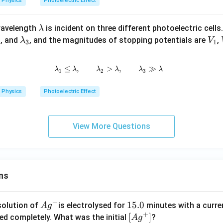
Physics
Photoelectric Effect
\l
 wavelength
is incident on three different photoelectric cell
λ
a
\l
V
, and
, and the magnitudes of stopping potentials are
,
λ
V
3
1
m
a
_
b
m
1
≤
,
>
\lambda_1 \le \lambda, \qquad 
,
≫
λ
λ
λ
λ
λ
λ
1
2
3
d
b
a
d
Physics
Photoelectric Effect
a
_
3
View More Questions
ns
+
Ag
1
15.0
solution of
is electrolysed for
minutes with a curre
A
g
+
^
5.
\lef
[
]
ved completely. What was the initial
?
A
g