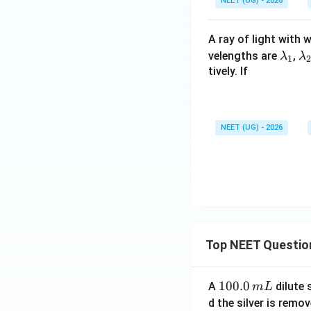
NEET (UG) - 2026
A ray of light with
\l
\l
velengths are
,
λ
λ
1
2
a
a
tively. If
m
m
b
b
d
d
NEET (UG) - 2026
a
a
_
_
1
2
Top NEET Questio
1
100.0
A
dilute 
m
L
0
d the silver is remo