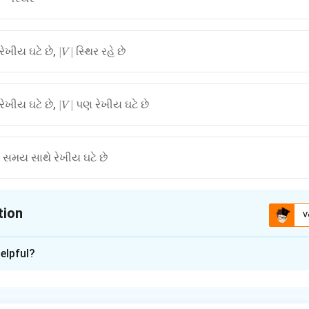
|V|
ેખીય ઘટે છે,
સ્થિર રહે છે
∣
∣
V
|V|
ેખીય ઘટે છે,
પણ રેખીય ઘટે છે
∣
∣
V
સમય સાથે રેખીય ઘટે છે
tion
V
ion is
B
elpful?
xplanation
nding the Concept: