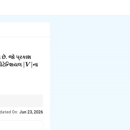
 છે. જો પ્રકાશ
|V|
∣
∣
પોટેન્શિયલ
ના
V
dated On:
Jun 23, 2026