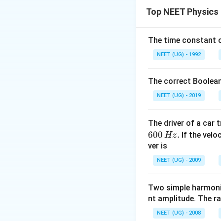
ફોટો-ઇલેક્ટ્રિક અસ
Top NEET Physics
સ્ટોપિંગ પોટેન્શિય
Step 2: Detailed 
The time constant of
I \pro
∝
Po
- ફોટોકરંટ
I
NEET (UG) - 1992
\text{
- સ્ટોપિંગ પોટેન્શિ
રહે છે.
The correct Boolean
NEET (UG) - 2019
Step 3: Final Ans
I
આથી,
રેખીય ઘટે 
I
The driver of a car 
600
.
If the veloc
Hz
Download Solutio
ver is
NEET (UG) - 2009
Two simple harmoni
nt amplitude. The r
NEET (UG) - 2008