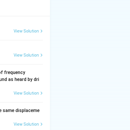
 છે, જ્યારે
View Solution
|V|
∣
∣
ી, તેથી
સ્થિર
V
View Solution
6
of frequency
0
und as heard by dri
0
\,
View Solution
H
z.
e same displaceme
View Solution