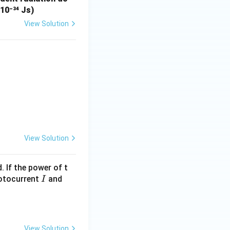
10⁻³⁴ Js)
View Solution
View Solution
 If the power of t
I
photocurrent
and
I
View Solution