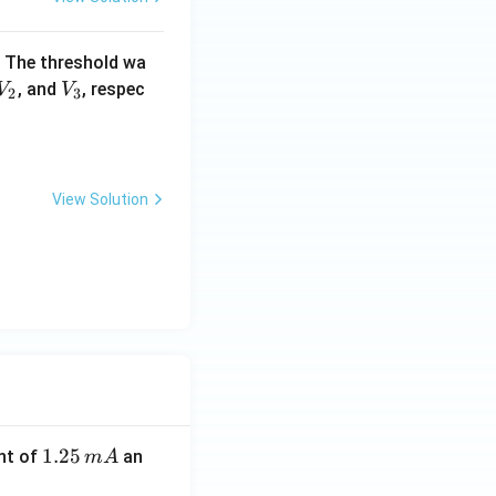
s. The threshold wa
V
V
, and
, respec
V
V
2
3
_
_
2
3
\lambda_2 \gt \lambda, \qquad \lambda_3 \gg \lambda
View Solution
1.
1.25
nt of
an
m
A
2