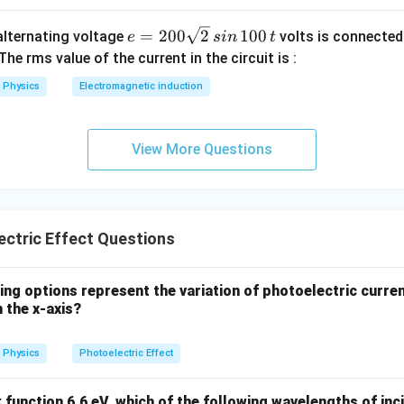
e
=
200
2
100
n alternating voltage
volts is connected
e
s
in
t
=
 The rms value of the current in the circuit is :
2
Physics
Electromagnetic induction
0
0
\s
View More Questions
qr
t2
\,
si
ctric Effect Questions
n
\,
1
ing options represent the variation of photoelectric curre
0
n the x-axis?
0
\,
Physics
Photoelectric Effect
t
 function 6.6 eV, which of the following wavelengths of inc