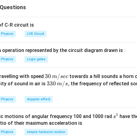
I
રમાં, ફોટોકરંટ
એ આપાત પ્રકાશની તીવ્રતા (શક્તિ) ના પ્રમાણમાં હોય
I
 Questions
|V|
∣
∣
લ
એ ફક્ત પ્રકાશની આવૃત્તિ (ફ્રિક્વન્સી) પર આધાર રાખે છે.
V
Explanation:
 C-R circuit is
pto
wer
. જો પાવર રેખીય રીતે ઘટે, તો કરંટ પણ રેખીય રીતે ઘટે છે.
Physics
LCR Circuit
Power}
eV_s
=
−
Φ
યલ
. કારણ કે પ્રકાશની આવૃત્તિમાં કોઈ ફેરફાર થતો નથ
e
V
h
ν
s
=
 operation represented by the circuit diagram drawn is :
h\nu
-
Physics
Logic gates
wer:
\Phi
|V|
∣
∣
છે અને
સ્થિર રહે છે.
V
30
30
/
travelling with speed
towards a hill sounds a horn 
m
sec
\,
33
330
/
,
ity of sound in air is
the frequency of reflected so
m
s
n in PDF
m/
0\,
sec
m/
Physics
doppler effect
s,
1
s
c motions of angular frequency 100 and 1000 rad
have th
s
^
atio of their maximum acceleration is
1
Physics
simple harmonic motion