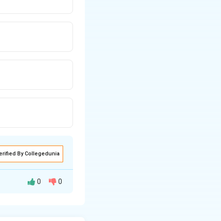
erified By Collegedunia
0
0