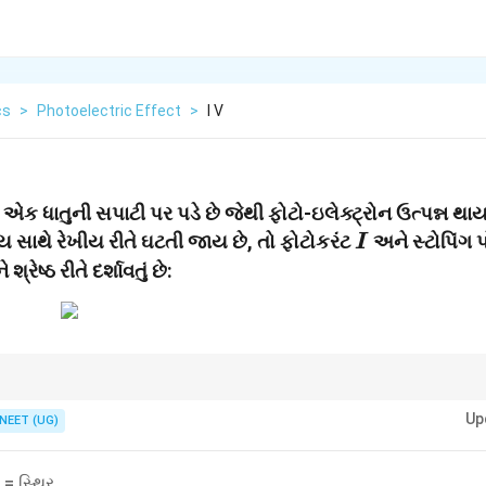
cs
>
Photoelectric Effect
>
I V
એક ધાતુની સપાટી પર પડે છે જેથી ફોટો-ઇલેક્ટ્રોન ઉત્પન્ન થાય
I
ય સાથે રેખીય રીતે ઘટતી જાય છે, તો ફોટોકરંટ
અને સ્ટોપિંગ 
I
રેષ્ઠ રીતે દર્શાવતું છે:
તીવ્રતા (intensity), સ્ટોપિંગ પોટેન્શિયલ = આવૃત્તિ (frequency).
Up
NEET (UG)
= સ્થિર