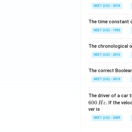
0.
NEET (UG) - 2018
0
\,
The time constant of
m
L
NEET (UG) - 1992
The chronological o
NEET (UG) - 2016
The correct Boolean
NEET (UG) - 2019
The driver of a car 
600
.
If the veloc
Hz
ver is
NEET (UG) - 2009