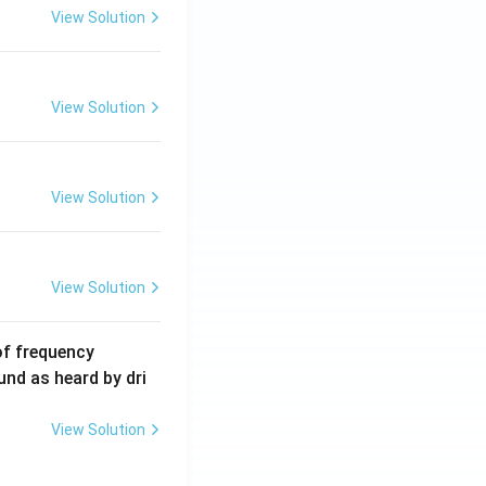
5
View Solution
\,
m
A
View Solution
View Solution
View Solution
6
of frequency
0
und as heard by dri
0
\,
View Solution
H
z.