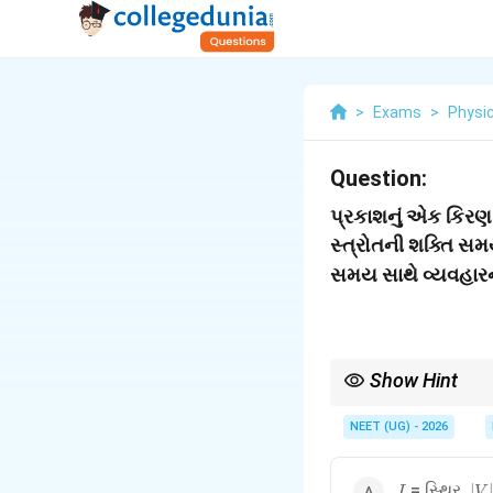
>
Exams
>
Physi
Question:
પ્રકાશનું એક કિરણ 
સ્ત્રોતની શક્તિ સમ
સમય સાથે વ્યવહારને શ્
Show Hint
હંમેશા યાદ રાખો: કરંટ = 
NEET (UG) - 2026
I
|V|
= સ્થિર,
∣
∣
I
V