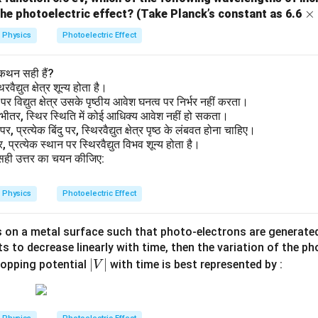
\t
×
 the photoelectric effect? (Take Planck’s constant as 6.6
i
Physics
Photoelectric Effect
m
es
 कथन सही हैं?
द्युत क्षेत्र शून्य होता है।
र विद्युत क्षेत्र उसके पृष्ठीय आवेश घनत्व पर निर्भर नहीं करता।
ीतर, स्थिर स्थिति में कोई आधिक्य आवेश नहीं हो सकता।
 प्रत्येक बिंदु पर, स्थिरवैद्युत क्षेत्र पृष्ठ के लंबवत होना चाहिए।
्रत्येक स्थान पर स्थिरवैद्युत विभव शून्य होता है।
से सही उत्तर का चयन कीजिए:
Physics
Photoelectric Effect
s on a metal surface such that photo-electrons are generated.
ts to decrease linearly with time, then the variation of the 
|
∣
∣
topping potential
with time is best represented by :
V
V
|