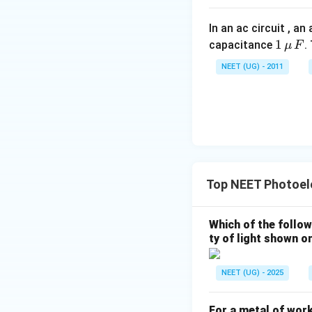
In an ac circuit , a
1
1
capacitance
.
μ
F
\,\m
NEET (UG) - 2011
u \,
F
Top NEET Photoele
Which of the follow
ty of light shown o
NEET (UG) - 2025
For a metal of work