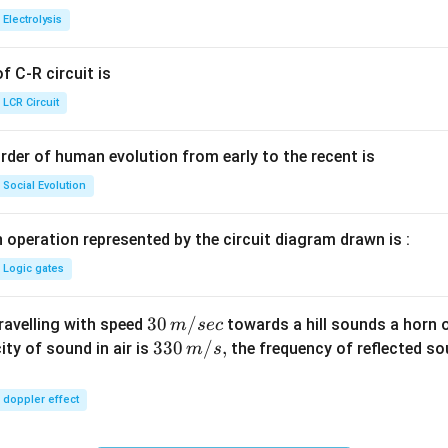
{+}
0
t[ A
Electrolysis
g ^
{+}
 C-R circuit is
\rig
ht]
LCR Circuit
rder of human evolution from early to the recent is
Social Evolution
 operation represented by the circuit diagram drawn is :
Logic gates
30
30
/
travelling with speed
towards a hill sounds a horn 
m
sec
\,
33
330
/
,
ity of sound in air is
the frequency of reflected so
m
s
m/
0\,
sec
m/
doppler effect
s,