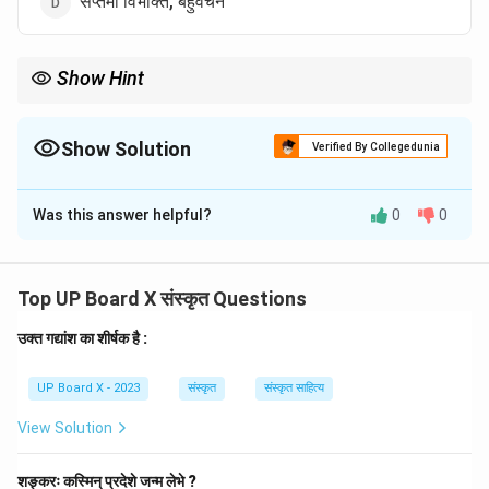
सप्तमी विभक्ति, बहुवचन
Show Hint
संस्कृत में व्याकरण-आधारित प्रश्नों के लिए 'गो', 'पति', 'सखि', 'नदी' जैसे सामान्य और
अनियमित संज्ञाओं के शब्दरूपों को याद रखना बहुत महत्वपूर्ण है।
Show Solution
Verified By Collegedunia
The Correct Option is
B
Was this answer helpful?
0
0
Solution and Explanation
चरण 1: प्रश्न को समझना:
प्रश्न 'गाः' पद की विभक्ति (कारक) और वचन (संख्या) पूछ रहा है।
Top UP Board X संस्कृत Questions
चरण 2: मुख्य अवधारणा:
उक्त गद्यांश का शीर्षक है :
इसके लिए संज्ञा 'गो' (गाय, बैल) के शब्दरूप का ज्ञान आवश्यक है, जो
एक ओ-कारान्त शब्द है।
UP Board X - 2023
संस्कृत
संस्कृत साहित्य
चरण 3: 'गो' का शब्दरूप:
आइए 'गो' (स्त्रीलिंग) के शब्दरूप को देखें:
View Solution
- प्रथमा: गौः, गावौ, गावः
- द्वितीया: गाम्, गावौ,
गाः
शङ्करः कस्मिन् प्रदेशे जन्म लेभे ?