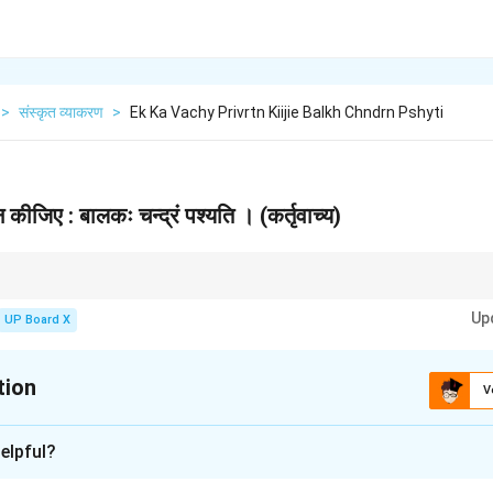
>
संस्कृत व्याकरण
>
Ek Ka Vachy Privrtn Kiijie Balkh Chndrn Pshyti
 कीजिए : बालकः चन्द्रं पश्यति । (कर्तृवाच्य)
दलते समय, कर्ता में तृतीया, कर्म में प्रथमा और क्रिया कर्म के अनुसार आत्मनेपद में होती है। (121
Up
UP Board X
tion
V
xplanation
elpful?
 में):