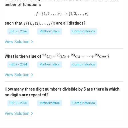
l + 1}
l
\g
umber of functions
e l
\g
यह परिणाम विकल्प (A) से बिल्कुल मेल खाता है।
:
{
1
,
2
,
…
,
}
f : \{1, 2, \dots, r\} \to \{1, 2, \dots,
→
{
1
,
2
,
…
,
}
f
r
r
e
3
f
such that
(
1
)
,
(
2
)
,
…
,
(
)
are all distinct?
f
f
f
l
(1),
Step 3: Final Answer:
f
IISER - 2026
Mathematics
Combinatorics
अतः, सही विकल्प (A) है क्योंकि यह गणना के सरल गुणन नियम के
(2),
\d
View Solution
सिद्धांतों का पूर्णतः पालन करता है।
ot
s, f
(l)
23
23
23
23
^
Download Solution in PDF
What is the value of
+
+
+
⋯
+
?
0
2
4
22
C
C
C
C
{2
3}
IISER - 2024
Mathematics
Combinatorics
C
_0
View Solution
+
{}
^
How many three digit numbers divisible by 5 are there in which
{2
no digits are repeated?
3}
C
IISER - 2025
Mathematics
Combinatorics
_2
+
View Solution
{}
^
{2