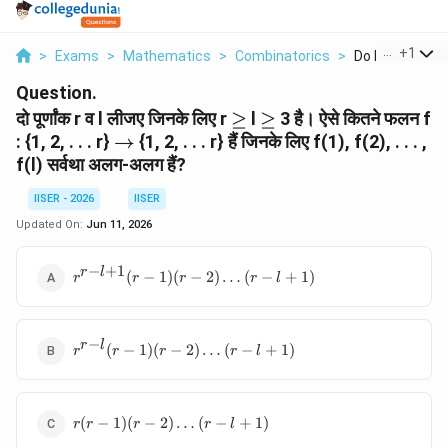
...
+
1
>
Exams
>
Mathematics
>
Combinatorics
>
Do Purnank R V L
Question.
\ge
\ge
दो पूर्णांक r व l लीजए जिनके लिए r
≥
l
≥
3 है। ऐसे कितने फलन f
\rightarrow
: {1, 2, . . . r}
→
{1, 2, . . . r} हैं जिनके लिए f(1), f(2), . . . ,
f(l) सर्वथा अलग-अलग हैं?
IISER - 2026
IISER
Updated On:
Jun 11, 2026
−
+
1
r^{r-
r
l
(
−
1
)
(
−
2
)
…
(
−
+
1
)
r
r
r
r
l
l+1}(r -
1)(r -
2)\dots(r
−
r^{r-l}(r
r
l
- l + 1)
(
−
1
)
(
−
2
)
…
(
−
+
1
)
r
r
r
r
l
- 1)(r -
2)\dots(r
- l + 1)
r(r - 1)(r
(
−
1
)
(
−
2
)
…
(
−
+
1
)
r
r
r
r
l
-