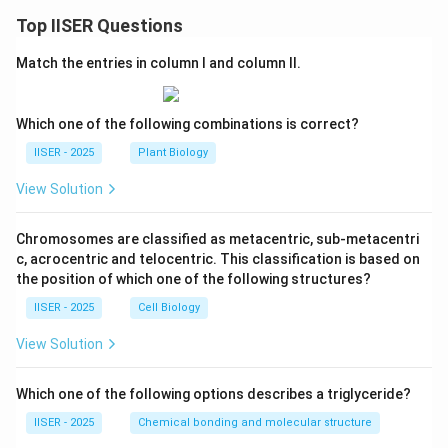
3}
C
Top IISER Questions
_4
+
Match the entries in column I and column II.
\d
ot
s
+
Which one of the following combinations is correct?
{}
^
IISER - 2025
Plant Biology
{2
3}
View Solution
C
_
{2
Chromosomes are classified as metacentric, sub-metacentri
2}
c, acrocentric and telocentric. This classification is based on
the position of which one of the following structures?
IISER - 2025
Cell Biology
View Solution
Which one of the following options describes a triglyceride?
IISER - 2025
Chemical bonding and molecular structure