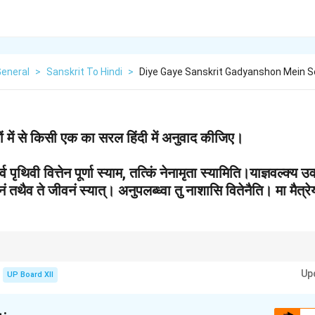
General
>
Sanskrit To Hindi
>
Diye Gaye Sanskrit Gadyanshon Mein Se
ंशों में से किसी एक का सरल हिंदी में अनुवाद कीजिए।
व पृथिवी वित्तेन पूर्णा स्याम, तत्किं नेनामृता स्यामिति।याज्ञवल्क्य
तथैव ते जीवनं स्यात्। अनुपलब्ध्वा तु नाशासि वितेनैति। मा मैत्र
 सटीक शब्दों का प्रयोग करना आवश्यक होता है।
Up
UP Board XII