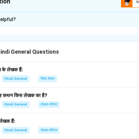
tion
V
xplanation
elpful?
मैं संपूर्ण पृथ्वी के धन से परिपूर्ण हो जाऊँ, तो क्या मैं अमर हो जाऊँगी?'' याज्ञवल्क्य ने
े वालों का जीवन होता है, वैसे ही तुम्हारा जीवन होगा। धन से अमरता प्राप्त नहीं
n in PDF
Hindi General Questions
के लेखक हैं:
Hindi General
निबंध लेखन
’ यह कथन किस लेखक का है?
Hindi General
लेखक-परिचय
ेखक हैं:
Hindi General
लेखक-परिचय