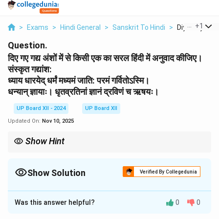
...
+
1
>
Exams
>
Hindi General
>
Sanskrit To Hindi
>
Diye Gaye Gad
Question.
दिए गए गद्य अंशों में से किसी एक का सरल हिंदी में अनुवाद कीजिए।
संस्कृत गद्यांश:
ध्याय धारयेद् धर्मं मध्यमं जाति: परमं गर्वितोऽस्मि।
धन्यान् ज्ञायाः। धृतव्रतिनां ज्ञानं द्रविणं च ऋषयः।
UP Board XII - 2024
UP Board XII
Updated On:
Nov 10, 2025
Show Hint
संस्कृत अनुवाद करते समय व्याकरणिक संरचना का ध्यान रखना आवश्यक है।
Show Solution
Verified By Collegedunia
Solution and Explanation
Was this answer helpful?
0
0
धर्म का ध्यान और धारणा मध्यम मार्ग पर चलने वाले के लिए आवश्यक
है। ज्ञानी व्यक्ति धन्य होते हैं और ऋषि-मुनि ज्ञान तथा धन के धनी होते