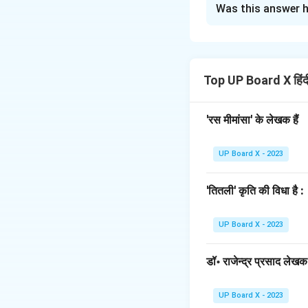
Was this answer h
(i) आचार्य रामचंद्र शुक
जीवन-परिचय:
हिंदी साहित्य के मूर्ध
सन् 1884 ई. में बस्ती 
Top UP Board X हिं
मिर्जापुर में कानूनगो थ
ये इंटरमीडिएट की परीक्ष
'रस मीमांसा' के लेखक हैं
कारण नौकरी छोड़कर मि
यहीं पर इन्होंने हिंदी
UP Board X - 2023
से प्रभावित होकर 'काशी
हिंदू विश्वविद्यालय मे
'तितली' कृति की विधा है :
अध्यक्ष पद को सुशोभि
साहित्यिक परिचय:
UP Board X - 2023
आचार्य रामचंद्र शुक्ल
अनुवादक थे। आलोचना के क
डॉ॰ राजेन्द्र प्रसाद लेखक ह
सूत्रपात किया। इन्हो
प्रमुख रचना:
UP Board X - 2023
चिंतामणि:
यह शुक्ल जी क