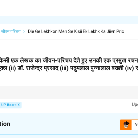
जीवन परिचय
>
Die Ge Lekhkon Men Se Kisii Ek Lekhk Ka Jiivn Pric
से किसी एक लेखक का जीवन-परिचय देते हुए उनकी एक प्रमुख रचन
ुक्ल (ii) डॉ. राजेन्द्र प्रसाद (iii) पदुमलाल पुन्नालाल बख्शी (iv
मृत्यु, स्थान, माता-पिता का नाम, शिक्षा और साहित्यिक सेवाओं को क्रमानुसार लिखें। अंत में 
Up
UP Board X
tion
V
xplanation