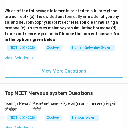
Which of the following statements related to pituitary gland
are correct? (a) It is divided anatomically into adenohypophy
sis and neurohypophysis (b) It secretes follicle stimulating h
ormone (c) It secretes melanocyte stimulating hormone (d) I
t does not secrete prolactin
Choose the correct answer fro
m the options given below :
NEET (UG) - 2026
Zoology
Human Endocrine System
View Solution
View More Questions
Top NEET Nervous system Questions
मेंढकों में, मस्तिष्क से निकलने वाली कपाल तंत्रिकाओं (cranial nerves) के युग्मों
की संख्या ______ होती है।
NEET (UG) - 2026
Zoology
Nervous system