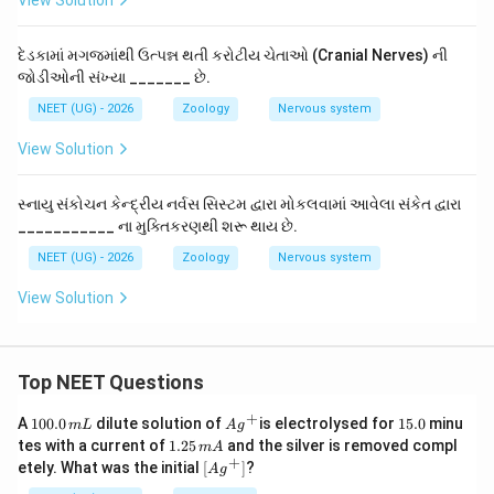
View Solution
દેડકામાં મગજમાંથી ઉત્પન્ન થતી કરોટીય ચેતાઓ (Cranial Nerves) ની
જોડીઓની સંખ્યા _______ છે.
NEET (UG) - 2026
Zoology
Nervous system
View Solution
સ્નાયુ સંકોચન કેન્દ્રીય નર્વસ સિસ્ટમ દ્વારા મોકલવામાં આવેલા સંકેત દ્વારા
___________ ના મુક્તિકરણથી શરૂ થાય છે.
NEET (UG) - 2026
Zoology
Nervous system
View Solution
Top NEET Questions
+
1
Ag
1
A
100.0
dilute solution of
is electrolysed for
15.0
minu
m
L
A
g
0
^
5.
1.
tes with a current of
1.25
and the silver is removed compl
m
A
0.
{+}
0
2
+
\lef
etely. What was the initial
[
]
?
A
g
0
5
t[ A
\,