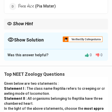
પિયા મેટર (Pia Mater)
Show Hint
યાદ રાખો: મગજને ડ્યુરા મેટર, એરાક્નોઇડ મેટર અને પિયા મેટર સુરક્ષિત
રાખે છે!
Show Solution
Verified By Collegedunia
The Correct Option is
A
Was this answer helpful?
0
0
Solution and Explanation
Step 1: Understanding the Concept:
મગજ અને ચેતાતંત્રના રક્ષણાત્મક આવરણો (Meninges).
Top NEET Zoology Questions
Given below are two statements :
Step 2: Detailed Explanation:
Statement I :
The class name Reptilia refers to creeping or cr
ડ્યુરા મેટર, એરાક્નોઇડ અને પિયા મેટર એ મગજના
awling mode of locomotion.
રક્ષણાત્મક આવરણો (Meninges) છે. પેરિકાર્ડિયમ એ હૃદયનું
Statement II :
All organisms belonging to Reptilia have three
રક્ષણાત્મક આવરણ છે, ચેતાતંત્રનું નહીં.
chambered heart.
In the light of the above statements, choose the
most appro