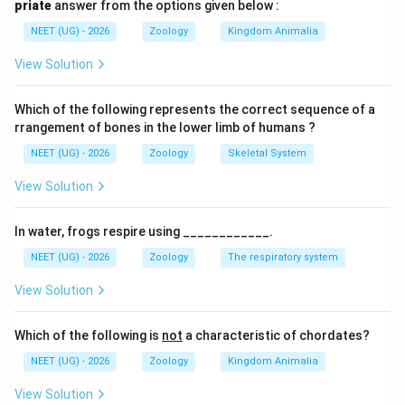
priate
answer from the options given below :
Step 3: Final Answer:
NEET (UG) - 2026
Zoology
Kingdom Animalia
પેરિકાર્ડિયમ કેન્દ્રીય ચેતાતંત્રનો ભાગ નથી.
View Solution
Download Solution in PDF
Which of the following represents the correct sequence of a
rrangement of bones in the lower limb of humans ?
NEET (UG) - 2026
Zoology
Skeletal System
View Solution
In water, frogs respire using ____________.
NEET (UG) - 2026
Zoology
The respiratory system
View Solution
Which of the following is
not
a characteristic of chordates?
NEET (UG) - 2026
Zoology
Kingdom Animalia
View Solution