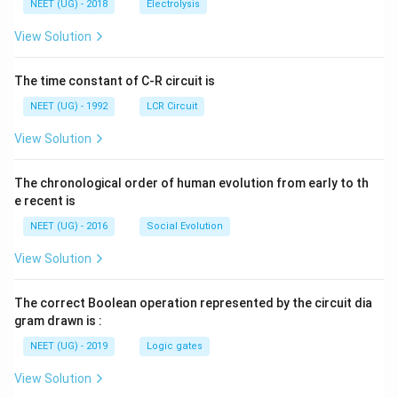
\,
g ^
NEET (UG) - 2018
Electrolysis
m
m
{+}
L
A
\rig
View Solution
ht]
The time constant of C-R circuit is
NEET (UG) - 1992
LCR Circuit
View Solution
The chronological order of human evolution from early to th
e recent is
NEET (UG) - 2016
Social Evolution
View Solution
The correct Boolean operation represented by the circuit dia
gram drawn is :
NEET (UG) - 2019
Logic gates
View Solution