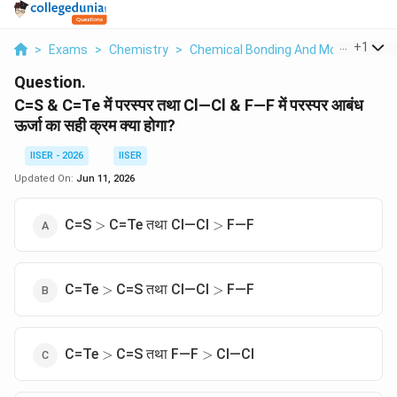
...
+
1
>
Exams
>
Chemistry
>
Chemical Bonding And Molecular Str
Question.
C=S & C=Te में परस्पर तथा Cl—Cl & F—F में परस्पर आबंध
ऊर्जा का सही क्रम क्या होगा?
IISER - 2026
IISER
Updated On:
Jun 11, 2026
>
>
C=S
C=Te तथा Cl—Cl
F—F
>
>
>
>
C=Te
C=S तथा Cl—Cl
F—F
>
>
>
>
C=Te
C=S तथा F—F
Cl—Cl
>
>