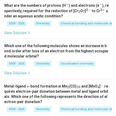
•
C=S बनाम C=Te:
आवर्त सारणी में सल्फर (S) तीसरे आवर्त का तत्व
+
−
^
^
What are the numbers of protons (H
) and electrons (e
), re
+
-
2
−
3
+
_
_
^
^
है जबकि टेल्यूरियम (Te) पांचवें आवर्त का तत्व है। सल्फर का आकार
spectively, required for the reduction of [Cr
O
]
to Cr
u
2
7
2
7
{2
{3
nder an aqueous acidic condition?
टेल्यूरियम से छोटा होता है। छोटा आकार होने के कारण कार्बन और
-}
+}
सल्फर के कक्षकों के बीच अतिव्यापन अधिक मजबूत होता है। अतः
IISER - 2026
Chemistry
Chemical bonding and molecular struc
>
>
C=S की आबंध ऊर्जा C=Te से अधिक होती है (C=S
C=Te)।
View Solution
•
Cl—Cl बनाम F—F:
फ्लोरीन (F) आवर्त सारणी के दूसरे आवर्त का
Which one of the following molecules shows an increase in b
तत्व है और इसका आकार अत्यंत छोटा होता है। छोटे आकार के कारण
ond order after loss of an electron from the highest occupie
दोनों फ्लोरीन परमाणुओं के एकाकी इलेक्ट्रॉन युग्मों (lone pairs) के
d molecular orbital?
बीच तीव्र अंतर-इलेक्ट्रॉनिक प्रतिकर्षण होता है, जो F—F एकल
IISER - 2026
Chemistry
Coordination chemistry
आबंध को कमजोर कर देता है। क्लोरीन में बड़े आकार के कारण यह
View Solution
प्रतिकर्षण बहुत कम होता है। इसलिए Cl—Cl की आबंध ऊर्जा F—F से
>
>
अधिक होती है (Cl—Cl
F—F)।
−
\p
_
_
_
^
Metal-ligand
-bond formation in Mn
(CO)
and [MnO
]
re
2
10
4
π
i
2
{1
4
-
quires electron-pair donation between metal and ligand orbit
0}
अतः, सही क्रम विकल्प (A) द्वारा दर्शाया गया है।
als. Which one of the following represents the direction of el
ectron-pair donation?
Step 3: Final Answer:
IISER - 2026
Chemistry
Chemical bonding and molecular struc
अतः, सही विकल्प (A) है क्योंकि यह दोनों प्रणालियों में आबंध सामर्थ्य