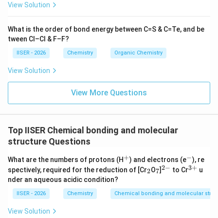
View Solution
के सही भौतिक और रासायनिक कारणों की व्याख्या करता है।
What is the order of bond energy between C=S & C=Te, and be
Download Solution in PDF
tween Cl–Cl & F–F?
IISER - 2026
Chemistry
Organic Chemistry
View Solution
View More Questions
Top IISER Chemical bonding and molecular
structure Questions
+
−
^
^
What are the numbers of protons (H
) and electrons (e
), re
+
-
2
−
3
+
_
_
^
^
spectively, required for the reduction of [Cr
O
]
to Cr
u
2
7
2
7
{2
{3
nder an aqueous acidic condition?
-}
+}
IISER - 2026
Chemistry
Chemical bonding and molecular struc
View Solution