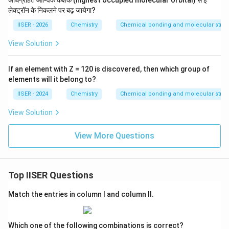
अधिग्रहित आण्विक कक्षक (highest occupied molecular orbital) से इ
लेक्ट्रॉन के निकलने पर बढ़ जायेगा?
IISER - 2026
Chemistry
Chemical bonding and molecular struc
View Solution
If an element with Z = 120 is discovered, then which group of
elements will it belong to?
IISER - 2024
Chemistry
Chemical bonding and molecular struc
View Solution
View More Questions
Top IISER Questions
Match the entries in column I and column II.
Which one of the following combinations is correct?