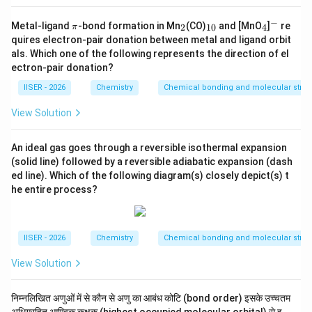
−
\p
_
_
_
^
Metal-ligand
-bond formation in Mn
(CO)
and [MnO
]
re
2
10
4
π
i
2
{1
4
-
quires electron-pair donation between metal and ligand orbit
0}
als. Which one of the following represents the direction of el
ectron-pair donation?
IISER - 2026
Chemistry
Chemical bonding and molecular struc
View Solution
An ideal gas goes through a reversible isothermal expansion
(solid line) followed by a reversible adiabatic expansion (dash
ed line). Which of the following diagram(s) closely depict(s) t
he entire process?
IISER - 2026
Chemistry
Chemical bonding and molecular struc
View Solution
निम्नलिखित अणुओं में से कौन से अणु का आबंध कोटि (bond order) इसके उच्चतम