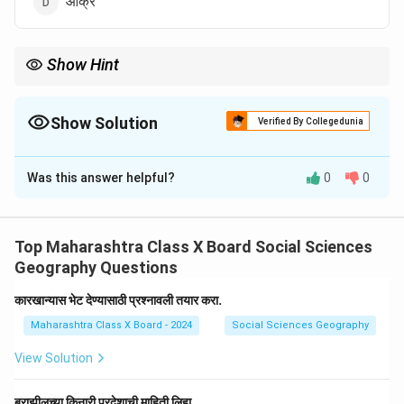
आक्रे
Show Hint
किनारपट्टीवरील राज्ये ओळखताना त्यांचा भौगोलिक स्थान आणि समुद्रकिनारा
महत्वाचा असतो.
Show Solution
Verified By Collegedunia
The Correct Option is
B
Was this answer helpful?
0
0
Solution and Explanation
ब्राझीलच्या किनारपट्टीवरील राज्यांमध्ये पराईबा एक महत्त्वाचे राज्य
आहे.
Top Maharashtra Class X Board Social Sciences
Geography Questions
Download Solution in PDF
कारखान्यास भेट देण्यासाठी प्रश्नावली तयार करा.
Maharashtra Class X Board - 2024
Social Sciences Geography
View Solution
ब्राझीलच्या किनारी प्रदेशाची माहिती लिहा.