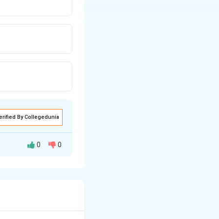
erified By Collegedunia
0
0