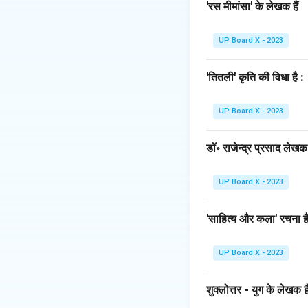
विकारी शब्द:
वे शब्द ज
'रस मीमांसा' के लेखक हैं
अविकारी शब्द:
वे शब्द
Step 3: Detailed 
UP Board X - 2023
'अविकारी' का अर्थ है '
'अव्यय' शब्द 'अ + व्यय'
'तितली' कृति की विधा है :
चूँकि दोनों का अर्थ स
क्रिया-विशेषण, संबंध
UP Board X - 2023
अतः, विकल्प (B) सही 
डॉ॰ राजेन्द्र प्रसाद लेखक ह
Download Solutio
UP Board X - 2023
'साहित्य और कला' रचना है
UP Board X - 2023
शुक्लोत्तर - युग के लेखक है