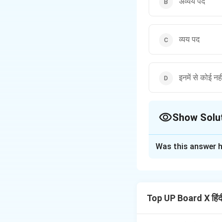
अव्यय पद
व्यय पद
इनमें से कोई नही
Show Solu
The Correct Opt
Was this answer h
Solution and E
Step 1: Understa
प्रश्न में 'अविकारी पद
Top UP Board X हिं
Step 2: Key Conc
प्रयोग के आधार पर शब्द 