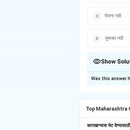
पॅराना नदी
जुरूका नदी
Show Solu
The Correct Opt
Was this answer h
Solution and E
ॲमेझॉन नदीच्या उपनदय
Top Maharashtra 
Download Solutio
कारखान्यास भेट देण्यासाठ