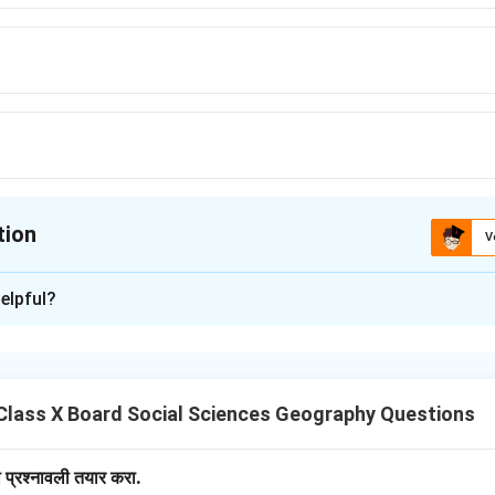
tion
V
ion is
A
elpful?
xplanation
ा म्हणून पारू नदी महत्त्वाची आहे, जी ॲमेझॉन नदीला सहायक आहे.
Class X Board Social Sciences Geography Questions
n in PDF
ी प्रश्नावली तयार करा.