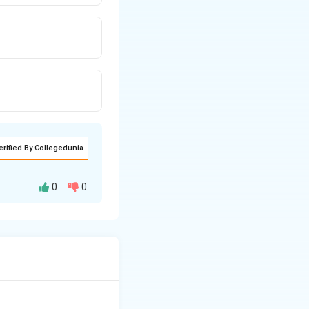
erified By Collegedunia
0
0