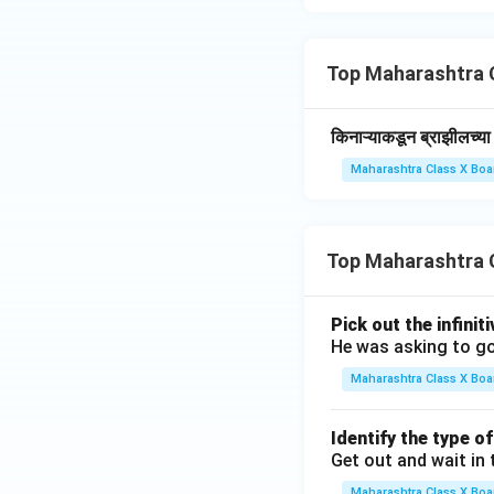
Top Maharashtra C
किनाऱ्याकडून ब्राझीलच्या
Maharashtra Class X Boa
Top Maharashtra 
Pick out the infinit
He was asking to go
Maharashtra Class X Boa
Identify the type o
Get out and wait in 
Maharashtra Class X Boa