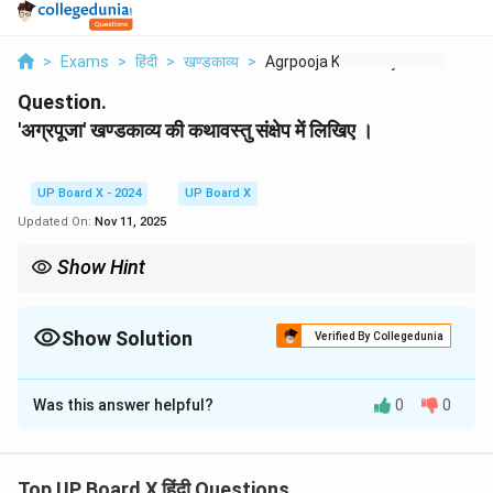
>
Exams
>
हिंदी
>
खण्डकाव्य
>
Agrpooja Khndkavy Ki...
Question.
'अग्रपूजा' खण्डकाव्य की कथावस्तु संक्षेप में लिखिए ।
UP Board X - 2024
UP Board X
Updated On:
Nov 11, 2025
Show Hint
कथावस्तु को संक्षेप में लिखते समय प्रमुख घटनाओं को क्रमबद्ध रूप से प्रस्तुत
करना चाहिए। बिन्दुओं (points) का प्रयोग करने से उत्तर स्पष्ट और पठनीय हो
जाता है।
Show Solution
Verified By Collegedunia
Solution and Explanation
Was this answer helpful?
0
0
'अग्रपूजा' खण्डकाव्य की कथावस्तु महाभारत के राजसूय यज्ञ और
शिशुपाल वध के प्रसंग पर आधारित है। इसे छः सर्गों में विभाजित किया
गया है।
कथावस्तु का सार:
Top UP Board X हिंदी Questions