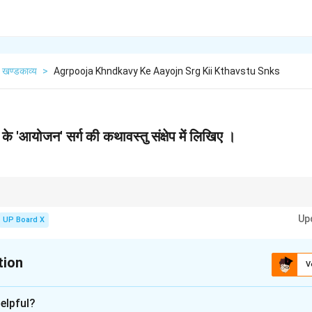
खण्डकाव्य
>
Agrpooja Khndkavy Ke Aayojn Srg Kii Kthavstu Snks
 के 'आयोजन' सर्ग की कथावस्तु संक्षेप में लिखिए ।
े समय, यह स्पष्ट करें कि उस सर्ग की घटनाएँ मुख्य कथानक को किस प्रकार आगे बढ़ाती हैं। 'आ
Up
 करता है।
UP Board X
tion
V
xplanation
elpful?