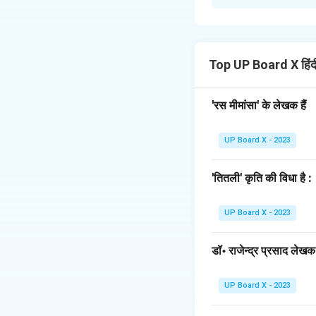
'अग्रपूजा' खण्डकाव्य 
बाधाओं पर विचार-विमर्
खाण्डव वन को जलाकर उस
दिन नारद मुनि उनके पास
Top UP Board X हिं
इस विषय पर मंत्रणा कर
Step 2: The Obst
'रस मीमांसा' के लेखक हैं
श्रीकृष्ण युधिष्ठिर को ब
कि मगध का सम्राट जरा
UP Board X - 2023
जीवित है, तब तक युधि
Step 3: The Plan:
'तितली' कृति की विधा है :
श्रीकृष्ण जरासंध के वध
अतः, वे भीम के साथ मल्ल
UP Board X - 2023
का वेश धारण करके मगध
श्रीकृष्ण की दूरदर्श
डॉ॰ राजेन्द्र प्रसाद लेखक ह
Download Solutio
UP Board X - 2023