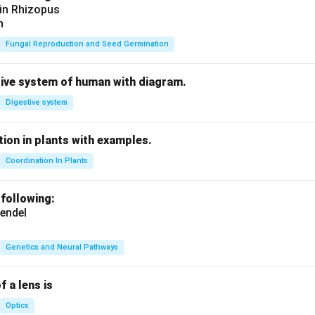
 in Rhizopus
n
Fungal Reproduction and Seed Germination
tive system of human with diagram.
Digestive system
ion in plants with examples.
Coordination In Plants
 following:
endel
Genetics and Neural Pathways
f a lens is
Optics