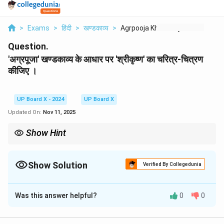
>
Exams
>
हिंदी
>
खण्डकाव्य
>
Agrpooja Khndkavy Ke...
Question.
'अग्रपूजा' खण्डकाव्य के आधार पर 'श्रीकृष्ण' का चरित्र-चित्रण
कीजिए ।
UP Board X - 2024
UP Board X
Updated On:
Nov 11, 2025
Show Hint
श्रीकृष्ण का चरित्र-चित्रण करते समय उनके दैवीय और मानवीय दोनों पक्षों का
उल्लेख करें। उन्हें एक ओर धर्म-संस्थापक और दूसरी ओर एक कुशल राजनीतिज्ञ और
पांडवों के मित्र के रूप में दिखाएँ।
Show Solution
Verified By Collegedunia
Solution and Explanation
Was this answer helpful?
0
0
'अग्रपूजा' खण्डकाव्य में श्रीकृष्ण को नायक के रूप में चित्रित किया
गया है। उनकी चारित्रिक विशेषताएँ इस प्रकार हैं: