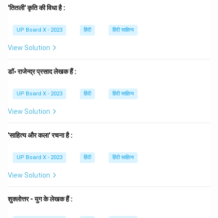
साहित्य है। उन्होंने हिन्दी आलोचना को एक वैज्ञानिक और व्यवस्थित
'तितली' कृति की विधा है :
स्वरूप प्रदान किया। उनके ग्रंथ 'रस मीमांसा' और 'हिन्दी साहित्य का
UP Board X - 2023
हिंदी
हिंदी साहित्य
इतिहास' में उनकी आलोचनात्मक दृष्टि स्पष्ट दिखाई देती है।
Step 3: Final Answer
View Solution
अतः, आचार्य रामचन्द्र शुक्ल मुख्य रूप से आलोचना-साहित्य के लिए
प्रसिद्ध हैं। सही उत्तर (C) है।
डॉ॰ राजेन्द्र प्रसाद लेखक हैं :
Download Solution in PDF
UP Board X - 2023
हिंदी
हिंदी साहित्य
View Solution
'साहित्य और कला' रचना है :
UP Board X - 2023
हिंदी
हिंदी साहित्य
View Solution
शुक्लोत्तर - युग के लेखक हैं :