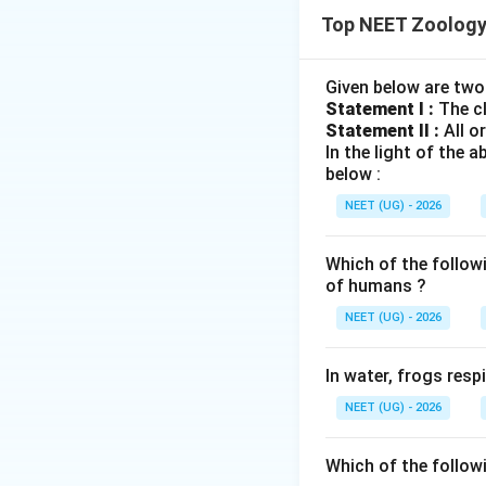
ઇકોસિસ્ટમમાં ઊર્જ
Top NEET Zoology
Step 2: Detailed 
(a) અને (b) સાચા છ
Given below are two
Statement I :
The cl
નહીં.
Statement II :
All o
In the light of the
Step 3: Final Ans
below :
માત્ર (a) અને (b) સ
NEET (UG) - 2026
Download Solutio
Which of the follow
of humans ?
NEET (UG) - 2026
In water, frogs res
NEET (UG) - 2026
Which of the follow