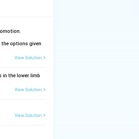
ુસરે છે, 1% નિયમ
comotion.
the options given
View Solution
 in the lower limb
View Solution
View Solution