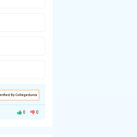
erified By Collegedunia
0
0