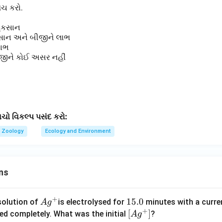
મેચ કરો.
નુકસાન
કસાન અને બીજીને લાભ
લાભ
જીને કોઈ અસર નહીં
ાચો વિકલ્પ પસંદ કરો:
Zoology
Ecology and Environment
ns
+
Ag
1
15.0
solution of
is electrolysed for
minutes with a curre
A
g
+
^
5.
\lef
[
]
ved completely. What was the initial
?
A
g