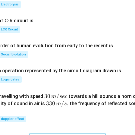
{+}
0
t[ A
Electrolysis
g ^
{+}
 C-R circuit is
\rig
ht]
LCR Circuit
rder of human evolution from early to the recent is
Social Evolution
 operation represented by the circuit diagram drawn is :
Logic gates
30
30
/
travelling with speed
towards a hill sounds a horn 
m
sec
\,
33
330
/
,
ity of sound in air is
the frequency of reflected so
m
s
m/
0\,
sec
m/
doppler effect
s,