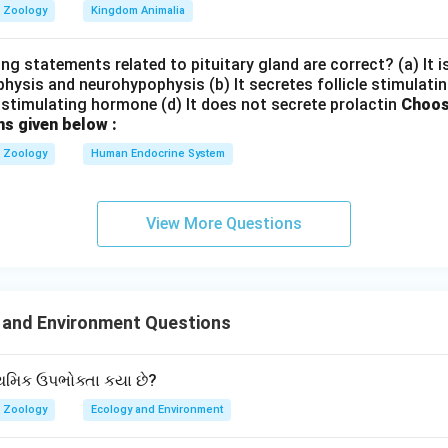
Zoology
Kingdom Animalia
ng statements related to pituitary gland are correct? (a) It 
hysis and neurohypophysis (b) It secretes follicle stimulatin
stimulating hormone (d) It does not secrete prolactin
Choos
ns given below :
Zoology
Human Endocrine System
View More Questions
 and Environment Questions
ાથમિક ઉપભોક્તા કયા છે?
Zoology
Ecology and Environment