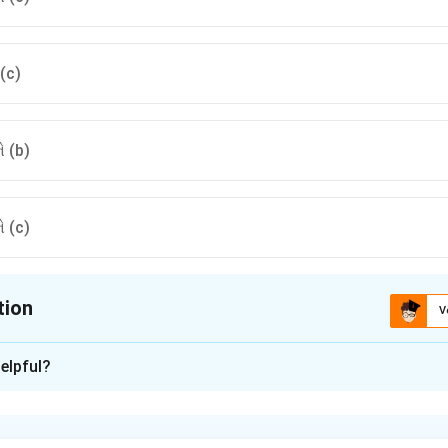
 (c)
ે (b)
ે (c)
tion
V
ion is
C
elpful?
xplanation
nding the Concept: