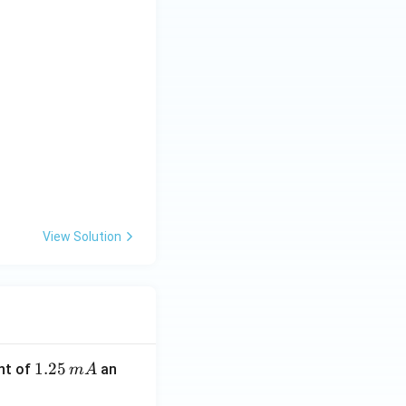
View Solution
1.
1.25
nt of
an
m
A
2