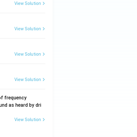
5
View Solution
\,
m
A
View Solution
View Solution
View Solution
6
of frequency
0
und as heard by dri
0
\,
View Solution
H
z.