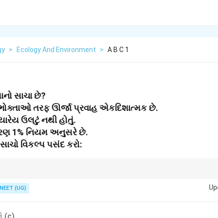
gy
>
Ecology And Environment
>
A B C 1
ધાનો સાચા છે?
ભોક્તાઓ તરફ ઊર્જા પ્રવાહ એકદિશાત્મક છે.
યારેય ઉલટું નથી હોતું.
ાંતરણ 1% નિયમ અનુસરે છે.
 સાચો વિકલ્પ પસંદ કરો:
પોષક સ્તરે માત્ર 10% ઊર્જા જ આગળ જાય છે!
Up
NEET (UG)
ે (c)