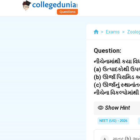
>
Exams
>
Zoolo
Question:
નીચેનામાંથી કયા વિ
(a) ઉત્પાદકોથી ઉપ
(b) ઊર્જા પિરામિડ ક્
(c) ઊર્જાનું સ્થાન
નીચેના વિકલ્પોમાંથી
Show Hint
લિંડમેનનો નિયમ: દરેક 
NEET (UG) - 2026
માત્ર (b) અન