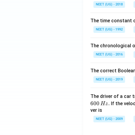
0.
NEET (UG) - 2018
0
\,
The time constant of
m
L
NEET (UG) - 1992
The chronological o
NEET (UG) - 2016
The correct Boolean
NEET (UG) - 2019
The driver of a car 
600
.
If the veloc
Hz
ver is
NEET (UG) - 2009