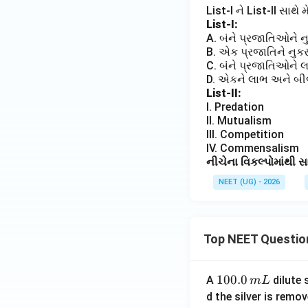
List-I ને List-II સાથે 
List-I:
A. બંને પ્રજાતિઓને 
B. એક પ્રજાતિને નુ
C. બંને પ્રજાતિઓને 
D. એકને લાભ અને બી
List-II:
I. Predation
II. Mutualism
III. Competition
IV. Commensalism
નીચેના વિકલ્પોમાંથી સ
NEET (UG) - 2026
Top NEET Questio
1
100.0
A
dilute 
m
L
0
d the silver is remo