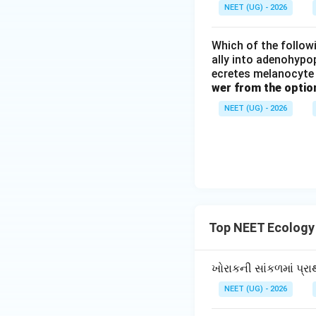
NEET (UG) - 2026
Which of the followi
ally into adenohypop
ecretes melanocyte 
wer from the optio
NEET (UG) - 2026
Top NEET Ecology
ખોરાકની સાંકળમાં પ્ર
NEET (UG) - 2026