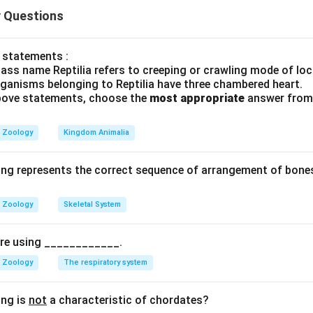
ાના પ્રવાહના નિયમો અને લિંડમેનનો 10% નો નિયમ.
 Questions
Explanation:
ે. (c) ખોટું છે કારણ કે ઊર્જાનું સ્થાનાંતરણ 10% નિયમ (10% law) અન
 statements :
ass name Reptilia refers to creeping or crawling mode of lo
rganisms belonging to Reptilia have three chambered heart.
 above statements, choose the
most appropriate
answer from 
wer:
ાચા છે.
Zoology
Kingdom Animalia
n in PDF
ing represents the correct sequence of arrangement of bones
Zoology
Skeletal System
pire using ____________.
Zoology
The respiratory system
ing is
not
a characteristic of chordates?