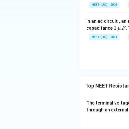
NEET (UG) - 2008
In an ac circuit , a
1
1
capacitance
.
μ
F
\,\m
NEET (UG) - 2011
u \,
F
Top NEET Resistan
The terminal voltag
through an external