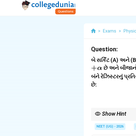
>
Exams
>
Physi
Question:
બે સર્કિટ (A) અને (B
+
છે અને બીજાન
α
બંને રેઝિસ્ટરનું પ્રત
છે:
Show Hint
સમાંતર સર્કિટમાં જ્યારે
છે.
NEET (UG) - 2026