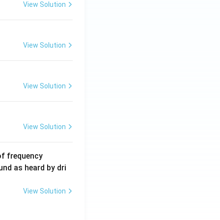
5
View Solution
\,
m
A
View Solution
View Solution
View Solution
6
of frequency
0
und as heard by dri
0
\,
View Solution
H
z.