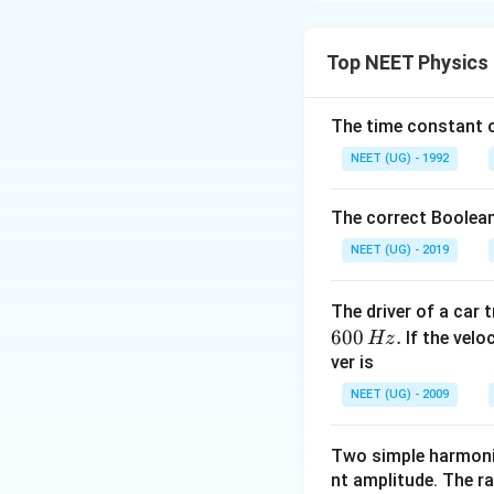
Step 1: Understa
સર્કિટ A શ્રેણી (seri
Top NEET Physics
1
1
+
.
R
R
1
2
The time constant of
Step 2: Detailed 
R_
તાપમાન વધતા,
R
NEET (UG) - 1992
+
R_
R
સર્કિટ A (શ્રેણી):
R
\De
R
કરંટ સ્ત્રોતને આધ
The correct Boolean
R
કરંટ ઘટાડે છે.
NEET (UG) - 2019
\
સર્કિટ B (સમાંતર):
\
વધે છે.
I
T
B
The driver of a car 
600
.
If the veloc
Hz
Step 3: Final Ans
ver is
તાપમાન વધતા, શ્રેણ
NEET (UG) - 2009
I_B
ઘટે અને
વધે 
I
I
A
B
Two simple harmoni
Download Solutio
nt amplitude. The r