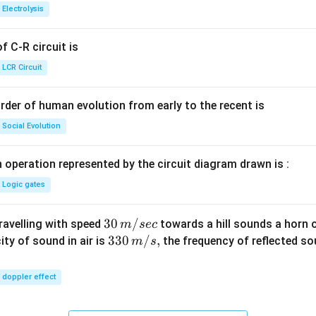
{+}
0
t[ A
Electrolysis
g ^
{+}
 C-R circuit is
\rig
ht]
LCR Circuit
rder of human evolution from early to the recent is
Social Evolution
 operation represented by the circuit diagram drawn is :
Logic gates
30
30
/
travelling with speed
towards a hill sounds a horn 
m
sec
\,
33
330
/
,
ity of sound in air is
the frequency of reflected so
m
s
m/
0\,
sec
m/
doppler effect
s,