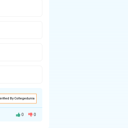
erified By Collegedunia
0
0