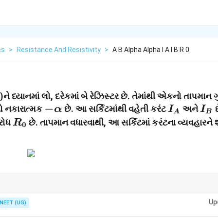
cs
>
Resistance And Resistivity
>
A B Alpha Alpha I A I B R 0
)ને ધ્યાનમાં લો, દરેકમાં બે રેઝિસ્ટર છે. તેમાંથી એકનો તાપમાન
-
−
I_A
I_
ો નકારાત્મક
છે. આ સર્કિટમાંથી વહેતી કરંટ
અને
છ
α
I
I
A
B
\alpha
R_0
િરોધ
છે. તાપમાન વધારવાથી, આ સર્કિટમાં કરંટના વ્યવહારને શ્
R
0
 તાપમાન બદલાય ત્યારે નકારાત્મક તાપમાન ગુણાંક ધરાવતો રેઝિસ્ટર પ્રભુત્વ મેળવે છે,
Up
NEET (UG)