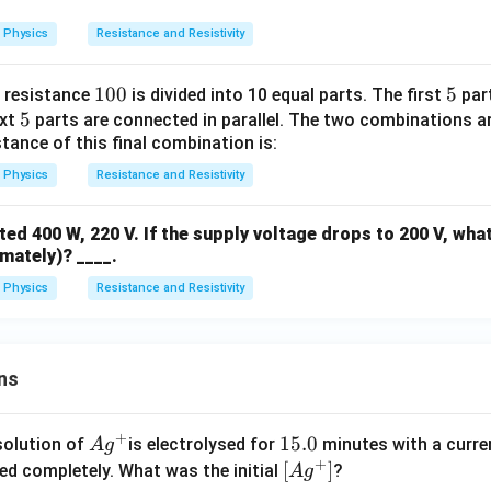
Physics
Resistance and Resistivity
1
100
5
5
d resistance
is divided into 10 equal parts. The first
part
5
5
0
ext
parts are connected in parallel. The two combinations a
stance of this final combination is:
0
Physics
Resistance and Resistivity
ted 400 W, 220 V. If the supply voltage drops to 200 V, wha
mately)? ____.
Physics
Resistance and Resistivity
ns
+
Ag
1
15.0
solution of
is electrolysed for
minutes with a curre
A
g
+
^
5.
\lef
[
]
ved completely. What was the initial
?
A
g