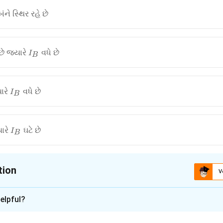
ંને સ્થિર રહે છે
I_B
છે જ્યારે
વધે છે
I
B
I_B
યારે
વધે છે
I
B
I_B
યારે
ઘટે છે
I
B
tion
V
ion is
C
elpful?
xplanation