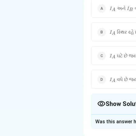
I_A
I_B
અને
બ
I
I
A
B
I_A
સ્થિર રહે 
I
A
I_A
ઘટે છે જ્
I
A
I_A
વધે છે જ્
I
A
Show Solu
The Correct Opt
Was this answer h
Solution and E