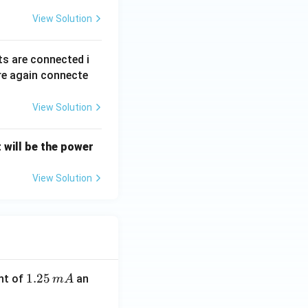
View Solution
s are connected i
re again connecte
View Solution
t will be the power
View Solution
1.
1.25
nt of
an
m
A
2