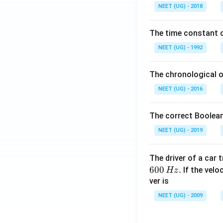
0.
NEET (UG) - 2018
0
\,
The time constant of
m
L
NEET (UG) - 1992
The chronological o
NEET (UG) - 2016
The correct Boolean
NEET (UG) - 2019
The driver of a car 
600
.
If the veloc
Hz
ver is
NEET (UG) - 2009