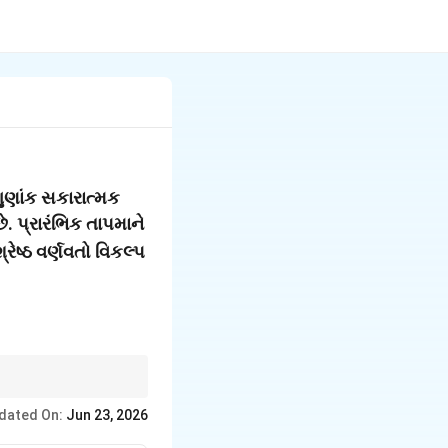
+\alpha
 ગુણાંક સકારાત્મક
B
ે. પ્રારંભિક તાપમાને
રેષ્ઠ વર્ણવતો વિકલ્પ
 જેથી કુલ પ્રતિરોધ ઘટે
dated On:
Jun 23, 2026