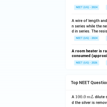
NEET (UG) - 2024
A wire of length an
n series while the n
d in series. The resi
NEET (UG) - 2024
A room heater is ra
consumed (approxi
NEET (UG) - 2026
Top NEET Questio
1
100.0
A
dilute 
m
L
0
d the silver is remo