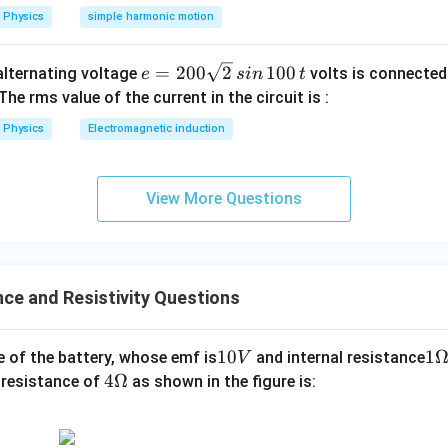
1
Physics
simple harmonic motion
\Delta T^2)
e
=
200
2
100
n alternating voltage
volts is connected
e
s
in
t
=
 The rms value of the current in the circuit is :
2
Physics
Electromagnetic induction
0
0
\s
View More Questions
qr
t2
\,
si
ce and Resistivity Questions
n
\,
1
1
10
1
1
e of the battery, whose emf is
and internal resistance
V
0
0
Ω
4
4Ω
 resistance of
as shown in the figure is:
0
V
Ω
\,
t