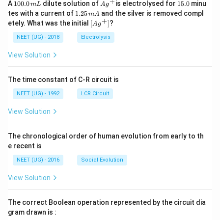
+
1
Ag
1
A
100.0
dilute solution of
is electrolysed for
15.0
minu
m
L
A
g
0
^
5.
1.
tes with a current of
1.25
and the silver is removed compl
m
A
0.
{+}
0
2
+
\lef
etely. What was the initial
[
]
?
A
g
0
5
t[ A
\,
\,
g ^
NEET (UG) - 2018
Electrolysis
m
m
{+}
L
A
\rig
View Solution
ht]
The time constant of C-R circuit is
NEET (UG) - 1992
LCR Circuit
View Solution
The chronological order of human evolution from early to th
e recent is
NEET (UG) - 2016
Social Evolution
View Solution
The correct Boolean operation represented by the circuit dia
gram drawn is :