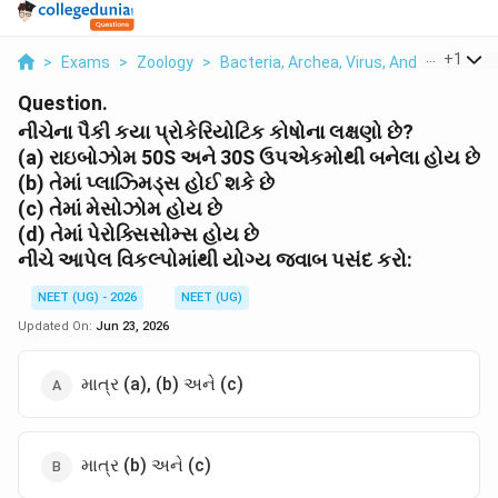
...
+
1
>
Exams
>
Zoology
>
Bacteria, Archea, Virus, And Their Broa
Question.
નીચેના પૈકી કયા પ્રોકેરિયોટિક કોષોના લક્ષણો છે?
(a) રાઇબોઝોમ 50S અને 30S ઉપએકમોથી બનેલા હોય છે
(b) તેમાં પ્લાઝ્મિડ્સ હોઈ શકે છે
(c) તેમાં મેસોઝોમ હોય છે
(d) તેમાં પેરોક્સિસોમ્સ હોય છે
નીચે આપેલ વિકલ્પોમાંથી યોગ્ય જવાબ પસંદ કરો:
NEET (UG) - 2026
NEET (UG)
Updated On:
Jun 23, 2026
માત્ર (a), (b) અને (c)
માત્ર (b) અને (c)