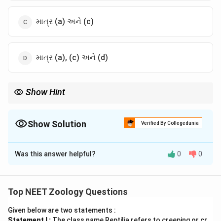
માત્ર (a) અને (c)
માત્ર (a), (c) અને (d)
Show Hint
પ્રોકેરિયોટિક કોષોમાં પટલમય અંગિકાઓ (જેમ કે પેરોક્સિસોમ,
માઇટોકોન્ડ્રિયા) નો અભાવ હોય છે!
Show Solution
Verified By Collegedunia
The Correct Option is
A
Was this answer helpful?
0
0
Solution and Explanation
Step 1: Understanding the Concept:
પ્રોકેરિયોટિક કોષોની રચના અને અંગિકાઓ.
Top NEET Zoology Questions
Given below are two statements :
Step 2: Detailed Explanation:
Statement I :
The class name Reptilia refers to creeping or cr