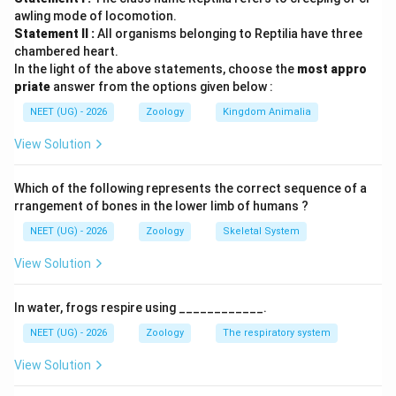
પ્રોકેરિયોટિક કોષોમાં 70S (50S+30S) રાઇબોઝોમ હોય છે,
awling mode of locomotion.
વધારાના DNA તરીકે પ્લાઝ્મિડ્સ હોય છે, અને કોષરસપટલના
Statement II :
All organisms belonging to Reptilia have three
ગડીદાર ભાગ મેસોઝોમ હોય છે. પેરોક્સિસોમ્સ ફક્ત
chambered heart.
In the light of the above statements, choose the
most appro
યુકેરિયોટિક કોષોમાં જોવા મળે છે.
priate
answer from the options given below :
NEET (UG) - 2026
Zoology
Kingdom Animalia
Step 3: Final Answer:
માત્ર (a), (b) અને (c) સાચા લક્ષણો છે.
View Solution
Download Solution in PDF
Which of the following represents the correct sequence of a
rrangement of bones in the lower limb of humans ?
NEET (UG) - 2026
Zoology
Skeletal System
View Solution
In water, frogs respire using ____________.
NEET (UG) - 2026
Zoology
The respiratory system
View Solution