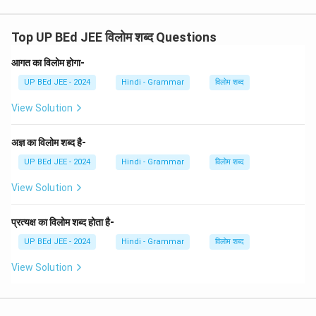
काला)।
यह सही युग्म है।
चरण 3: गलत युग्म की पहचान करें
विश्लेषण से स्पष्ट है कि 'अकिंचन-गरीब' एक विलोम युग्म नहीं है, बल्कि
Top UP BEd JEE विलोम शब्द Questions
\boxed{\
ये दोनों शब्द समानार्थक या लगभग समानार्थक हैं। सही उत्तर है
आगत का विलोम होगा-
अकिंचन-गर
(C)
अकिंचन
-
गरीब
।
UP BEd JEE - 2024
Hindi - Grammar
विलोम शब्द
Download Solution in PDF
View Solution
अज्ञ का विलोम शब्द है-
UP BEd JEE - 2024
Hindi - Grammar
विलोम शब्द
View Solution
प्रत्यक्ष का विलोम शब्द होता है-
UP BEd JEE - 2024
Hindi - Grammar
विलोम शब्द
View Solution