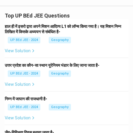
उपन्यास है, जो राजनीतिक भ्रष्टाचार और समाज की समस्याओं पर
केंद्रित है। यह रेणु जी का उपन्यास नहीं है।
चरण 4: सही उत्तर की
Top UP BEd JEE Questions
पहचान करें
हाल ही में इसरो द्वारा अपने मिशन आदित्य L1 को लॉन्च किया गया है। यह मिशन निम्न
उपरोक्त विश्लेषण के आधार पर, फणीश्वर नाथ 'रेणु' का आंचलिक
लिखित में किसके अध्ययन से संबंधित है-
\boxed{\text{(B)
(B)
मैला
आंचल
उपन्यास 'मैला आंचल' है। सही उत्तर है
।
UP BEd JEE - 2024
Geography
मैला आंचल}}
View Solution
Download Solution in PDF
उत्तर प्रदेश का कौन-सा स्थान यूरेनियम भंडार के लिए जाना जाता है-
UP BEd JEE - 2024
Geography
View Solution
निम्न में जापान की राजधानी है-
UP BEd JEE - 2024
Geography
View Solution
जैव-विविधता दिवस मनाया जाता है-