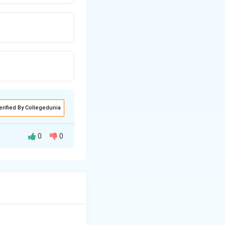
erified By Collegedunia
0
0