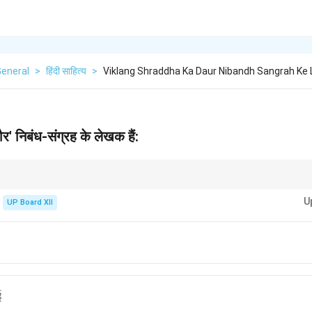
General
>
हिंदी साहित्य
>
Viklang Shraddha Ka Daur Nibandh Sangrah Ke
ौर' निबंध-संग्रह के लेखक हैं:
साहित्य के प्रमुख लेखक थे और 'विकलांग श्रद्धा का दौर' उनका प्रसिद्ध निबंध-संग्रह है।
U
UP Board XII
ई