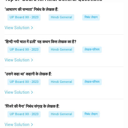
वर्तमान में हमारे विद्यालय में
खेल सामग्री
की कमी है।
फुटबॉल, क्रिकेट
बैट, बास्केटबॉल
जैसी आवश्यक सामग्री उपलब्ध नहीं है। इन संसाधनों
‘आचारण की सभ्यता’ निबंध के लेखक हैं:
की कमी के कारण विद्यार्थी अभ्यास नहीं कर पा रहे हैं। हमारा विद्यालय
UP Board XII - 2023
Hindi General
निबंध लेखन
जिला स्तरीय प्रतियोगिताओं
में भाग लेने के योग्य है। आपसे निवेदन है
View Solution
कि विद्यालय के लिए
नई खेल सामग्री
उपलब्ध कराएँ। हम इस निर्णय के
लिए आपके आभारी रहेंगे।
‘हिन्दी नयी चाल में ढली’ यह कथन किस लेखक का है?
सादर,
UP Board XII - 2023
Hindi General
लेखक-परिचय
(आपका नाम)
View Solution
Download Solution in PDF
‘उसने कहा था’ कहानी के लेखक हैं:
UP Board XII - 2023
Hindi General
लेखक-परिचय
View Solution
‘पिंजरे की मैना’ निबंध संग्रह के लेखक हैं:
UP Board XII - 2023
Hindi General
निबंध लेखन
View Solution