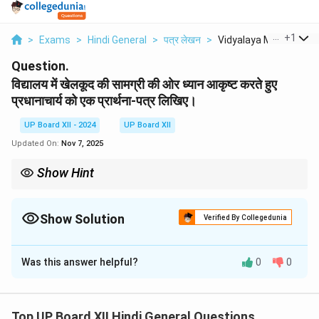
...
+
1
>
Exams
>
Hindi General
>
पत्र लेखन
>
Vidyalaya Mein Khelk...
Question.
विद्यालय में खेलकूद की सामग्री की ओर ध्यान आकृष्ट करते हुए
प्रधानाचार्य को एक प्रार्थना-पत्र लिखिए।
UP Board XII - 2024
UP Board XII
Updated On:
Nov 7, 2025
Show Hint
प्रार्थना-पत्र में समस्या स्पष्ट रूप से लिखें और समाधान हेतु अनुरोध करें।
Show Solution
Verified By Collegedunia
Solution and Explanation
Was this answer helpful?
0
0
श्रीमान प्रधानाचार्य महोदय,
सादर नमस्कार।
हम आपके विद्यालय के विद्यार्थी खेल-कूद में अत्यधिक रुचि रखते हैं।
Top UP Board XII Hindi General Questions