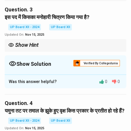
की सुंदरता को दर्शाता है। कवि यह बताते हैं कि यह दृश्य मन को बहुत
Question.
3
सुखद और पवित्र लगता है। जल में दिखाई देती उनकी छाया में एक
इस पद में किसका मनोहारी चित्रण किया गया है?
आकर्षण है, और उस जल का स्पर्श भी सुखद होता है।
UP Board XII - 2024
UP Board XII
Download Solution in PDF
Updated On:
Nov 15, 2025
Show Hint
कवि ने अपने शब्दों के माध्यम से प्रकृति के सुंदर और मनमोहक दृश्य का चित्रण किया
है।
Show Solution
Verified By Collegedunia
Solution and Explanation
Was this answer helpful?
0
0
इस पद में यमुना तट पर स्थित तमाल वृक्षों और उनके जल में प्रतिबिंब
का मनोहारी चित्रण किया गया है। वृक्षों की हरी-भरी छांव और जल में
उनकी छाया कवि के लिए अत्यधिक आकर्षक और सुखद प्रतीत हो रही
Question.
4
है।
यमुना तट पर तमाल के झुके हुए वृक्ष किस प्रकार के प्रतीत हो रहे हैं?
Download Solution in PDF
UP Board XII - 2024
UP Board XII
Updated On:
Nov 15, 2025