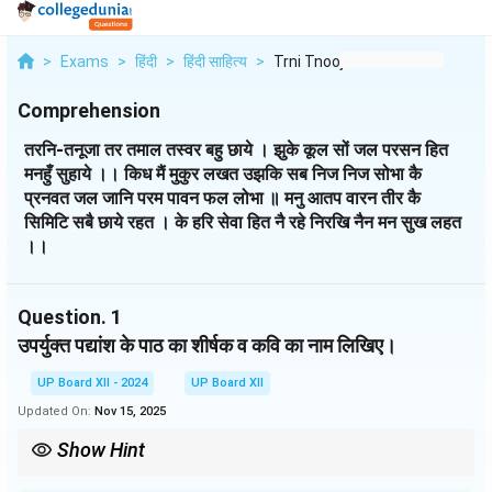
>
Exams
>
हिंदी
>
हिंदी साहित्य
>
Trni Tnooja Tr Tmal ...
Comprehension
तरनि-तनूजा तर तमाल तस्वर बहु छाये । झुके कूल सों जल परसन हित
मनहुँ सुहाये ।। किध मैं मुकुर लखत उझकि सब निज निज सोभा कै
प्रनवत जल जानि परम पावन फल लोभा ॥ मनु आतप वारन तीर कै
सिमिटि सबै छाये रहत । के हरि सेवा हित नै रहे निरखि नैन मन सुख लहत
।।
Question.
1
उपर्युक्त पद्यांश के पाठ का शीर्षक व कवि का नाम लिखिए।
UP Board XII - 2024
UP Board XII
Updated On:
Nov 15, 2025
Show Hint
काव्यांश के शीर्षक और रचनाकार को पहचानने के लिए उसकी भावनाओं और प्रकृति