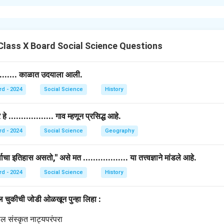
भूगोलाचे महत्त्व अनन्यसाधारण आहे. ऐतिहासिक स्थळांच्या संदर्भात माहिती देणाऱ्य
lass X Board Social Science Questions
थळ कोशामध्ये ऐतिहासिकदृष्ट्या महत्त्वाच्या ठिकाणांची भौगोलिक माहिती दिलेली अस
र्गिक रचना इत्यादींचा समावेश असतो.
.......... काळात उदयाला आली.
ाद्या घटनेचे स्थान निश्चित करण्यासाठी आणि त्या घटनेच्या भौगोलिक संदर्भाचे वि
rd - 2024
Social Science
History
ोतो.
ंथाच्या संदर्भातील 'स्थानपोथी' हा ग्रंथ, जो लीळाचरित्रातील घटना ज्या-ज्या ठिक
.................. गाव म्हणून प्रसिद्ध आहे.
 हा स्थळ कोशाचा एक उत्तम नमुना आहे.
्धेश्वरशास्त्री चित्राव यांनी 'प्राचीन भारतीय स्थळकोश' रचला. या कोशातून वैद
rd - 2024
Social Science
Geography
ळते.
हे इतिहास आणि भूगोल यांची सांगड घालून ऐतिहासिक घटनांचा अधिक सखोल अभ्
षाचा इतिहास असतो," असे मत .................. या तत्त्वज्ञाने मांडले आहे.
rd - 2024
Social Science
History
n in PDF
ील चुकीची जोडी ओळखून पुन्हा लिहा :
ल संस्कृत नाट्यपरंपरा