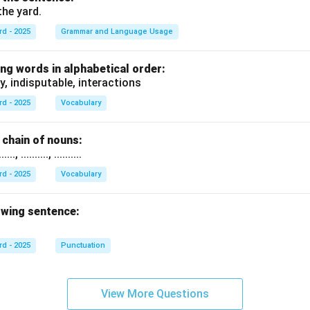
the yard.
rd - 2025
Grammar and Language Usage
ng words in alphabetical order:
y, indisputable, interactions
rd - 2025
Vocabulary
chain of nouns:
., .........., ..........
rd - 2025
Vocabulary
owing sentence:
rd - 2025
Punctuation
View More Questions