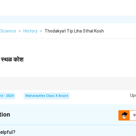
 Science
>
History
>
Thodakyat Tip Liha Sthal Kosh
: स्थळ कोश
याख्या, तिचे स्वरूप, महत्त्व आणि किमान एक समर्पक उदाहरण द्या. यामुळे उत्तर अधिक प्रभावी होते.
Up
rd - 2024
Maharashtra Class X Board
tion
V
xplanation
elpful?