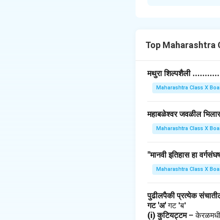
स्थळ कोश:
इतिहासाच्या अभ्यासात 
असे म्हणतात.
स्वरूप आणि महत्त्व:
Top Maharashtra C
1.
भौगोलिक माहिती:
स्
स्थान, नदीकिनारा, नैस
मथुरा शिल्पशैली ........
2.
ऐतिहासिक संदर्भ:
एख
Maharashtra Class X Boa
स्थळ कोशाचा उपयोग ह
3.
उदाहरणे:
महानुभाव प
महाबळेश्वर जवळील भिलार हे 
ठिकाणांची नोंद करतो,
4.
आधुनिक प्रयत्न:
सिद
Maharashtra Class X Boa
स्थळांविषयी माहिती मि
थोडक्यात, स्थळ कोश 
"मानवी इतिहास हा वर्गसंघर्
करतात.
Maharashtra Class X Boa
Download Solutio
पुढीलपैकी प्रत्येक संचात
गट 'अ'
गट 'ब'
(i) कुटियट्टम
– केरळमधी