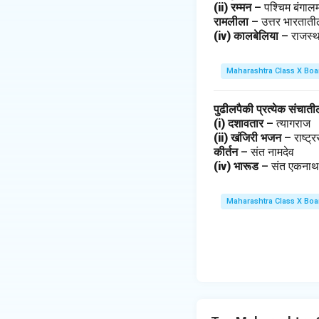
(ii) रम्मन
– पश्चिम बंगाल
रामलीला
– उत्तर भारतात
(iv) कालबेलिया
– राजस्
Maharashtra Class X Boa
पुढीलपैकी प्रत्येक संचात
(i) दशावतार
– त्यागराज
(ii) खंजिरी भजन
– राष्ट
कीर्तन
– संत नामदेव
(iv) भारूड
– संत एकना
Maharashtra Class X Boa