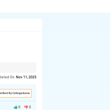
dated On:
Nov 11, 2025
erified By Collegedunia
0
0