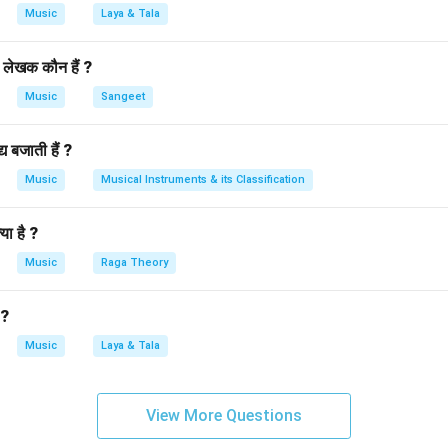
ल का इस्तेमाल विशेष रूप से धीमी और मध्यम गति वाले रचनाओं में किया जाता है
Music
Laya & Tala
लन की आवश्यकता होती है। इस प्रकार, तीवरा ताल में कुल आठ मात्राएँ होती हैं
ास्त्रीय संगीत में महत्वपूर्ण बनाती है।
 लेखक कौन हैं ?
Music
Sangeet
n in PDF
य बजाती हैं ?
Music
Musical Instruments & its Classification
या है ?
Music
Raga Theory
 ?
Music
Laya & Tala
View More Questions