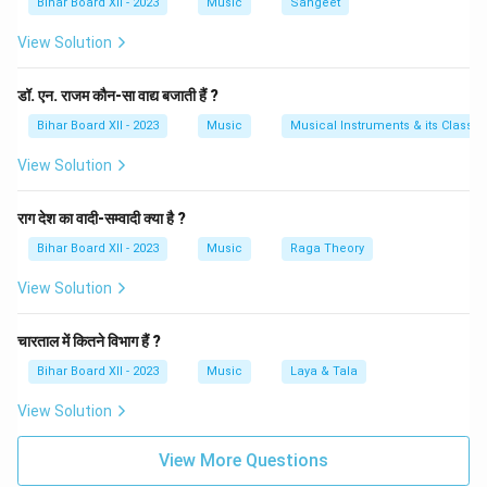
Bihar Board XII - 2023
Music
Sangeet
है। बिना सम के, ताल का संतुलन टूट सकता है और उसकी धारा खो
View Solution
सकती है। इसलिए, सम किसी भी ताल का आधार और दिशा-निर्देश होता
है, जो शास्त्रीय संगीत की लयबद्धता को बनाए रखने में सहायक होता
डॉ. एन. राजम कौन-सा वाद्य बजाती हैं ?
है।
Bihar Board XII - 2023
Music
Musical Instruments & its Classifi
Download Solution in PDF
View Solution
राग देश का वादी-सम्वादी क्या है ?
Bihar Board XII - 2023
Music
Raga Theory
View Solution
चारताल में कितने विभाग हैं ?
Bihar Board XII - 2023
Music
Laya & Tala
View Solution
View More Questions