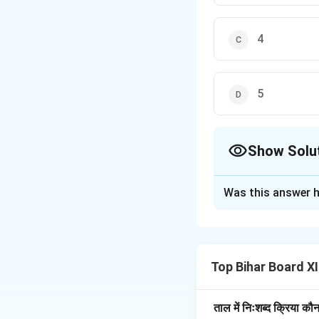
4
5
Show Solu
The Correct Opt
Was this answer h
Solution and E
स्पष्टीकरण:
तीनताल में
शास्त्रीय संगीत में 
Top Bihar Board X
सरलता के लिए प्रसिद्ध 
हैं। इसकी संरचना कुछ
और खाली के बीच की लय
ताल में निःशब्द क्रिया कौ