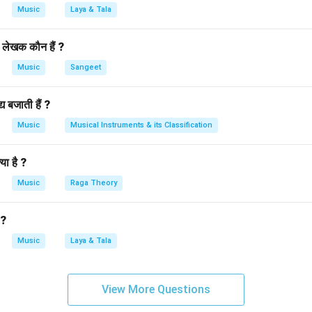
है और इसे विशेष रूप से खयाल गायकी और नृत्य में प्रयोग किया जाता है। - इस
Music
Laya & Tala
ष्ट होती हैं, जिससे यह संगीत के स्वाभाविक प्रवाह को बनाए रखती है और इसकी लयात
 5 विभाग होते हैं, जो ताल की लयात्मक संरचना को स्पष्ट रूप से दर्शाते हैं।
 लेखक कौन हैं ?
Music
Sangeet
n in PDF
य बजाती हैं ?
Music
Musical Instruments & its Classification
या है ?
Music
Raga Theory
 ?
Music
Laya & Tala
View More Questions