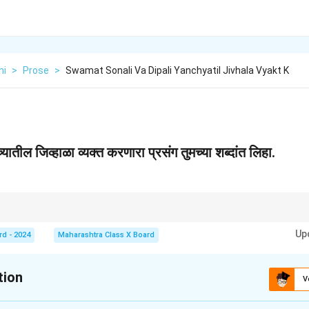
hi
>
Prose
>
Swamat Sonali Va Dipali Yanchyatil Jivhala Vyakt K
यातील जिव्हाळा व्यक्त करणारा प्रसंग तुमच्या शब्दांत लिहा.
ग त्या नात्याच्या गाभ्यातील प्रेम, काळजी आणि सामर्थ्य दर्शवितात. हे प्रसंग संबंधांना दृढ आणि 
Up
rd - 2024
Maharashtra Class X Board
tion
V
xplanation