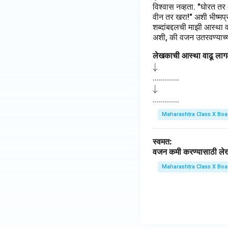
विश्वास नव्हता. "घोरत तर
वीन तर खरा!" अशी भीष्मप्रत
शब्दांबद्दलची माझी आस्था 
अशी, की वजन उतरवण्याच्या
लेखकाची आस्था वाढू लागल
\d
↓
o
.............
\d
↓
w
o
.............
na
w
rr
Maharashtra Class X Boa
na
o
rr
w
स्वमत:
o
वजन कमी करण्यासाठी लेखका
w
Maharashtra Class X Boa