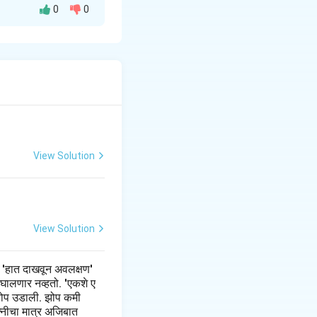
0
0
लं होतं. एकमेकांच्या
ांबली, आणि दीपाली
 आणि एकमेकांच्या
ना आधार देत होत्या.
View Solution
View Solution
 'हात दाखवून अवलक्षण'
 घालणार नव्हतो. 'एकशे ए
झी झोप उडाली. झोप कमी
त्नीचा मात्र अजिबात