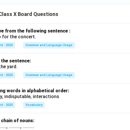
Class X Board Questions
ive from the following sentence :
 for the concert.
rd - 2025
Grammar and Language Usage
f the sentence:
the yard.
rd - 2025
Grammar and Language Usage
ng words in alphabetical order:
y, indisputable, interactions
rd - 2025
Vocabulary
chain of nouns:
., .........., ..........