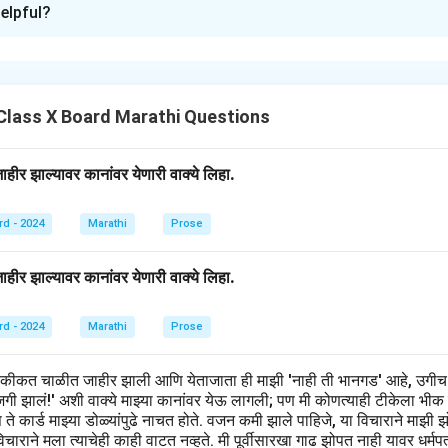
elpful?
्यातील जिव्हाळा खूपच गहिरा होता. त्यांचे नातं प्रेम, विश्वास आणि काळजीने भरले
ा गोष्टींमध्ये त्यांना एकमेकांची काळजी वाटत असे. एकदा सोनाली झोपायला जाऊन थ
ी, ती सोनालीला तिच्या अस्वस्थतेत मदत करत होती. दीपालीचे प्रेम, तिची काळजी
प्रगाढ होत गेले. दोघी एकमेकांच्या दुख:सुखात सहभागी होत्या आणि आपापसात एकमेकां
Class X Board Marathi Questions
n in PDF
ीर झाल्यावर कानांवर येणारी वाक्ये लिहा.
rd - 2024
Marathi
Prose
ीर झाल्यावर कानांवर येणारी वाक्ये लिहा.
rd - 2024
Marathi
Prose
हकीकत चाळीत जाहीर झाली आणि येताजाता ही माझी 'नाही ती भानगड' आहे, उगीच
खाजगी झालं!' अशी वाक्ये माझ्या कानांवर येऊ लागली; पण मी कोणत्याही टीकेला भीक
िवस ते कार्ड माझ्या डोळ्यांपुढे नाचत होते. वजन कमी झाले पाहिजे, या विचाराने मा
ाराने मला त्याचेही काही वाटत नव्हते. मी पूर्वीसारखा गाढ झोपत नाही यावर धर्मप