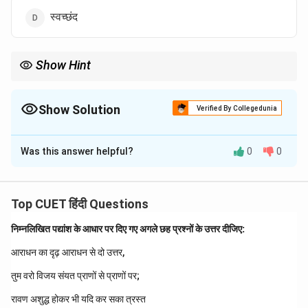
स्वच्छंद
Show Hint
विलोम शब्दों का चयन करते समय तत्सम शब्द का विलोम तत्सम और तद्भव का विलोम
तद्भव ही होना चाहिए।
चूँकि 'स्वाधीन' एक तत्सम शब्द है, इसलिए इसका विलोम भी तत्सम शब्द 'पराधीन' ही
Show Solution
Verified By Collegedunia
होगा, न कि परतंत्र या गुलाम।
The Correct Option is
B
Was this answer helpful?
0
0
Solution and Explanation
Step 1: Understanding the Question:
Top CUET हिंदी Questions
यह प्रश्न विलोम शब्दों (Antonyms) पर आधारित है, जहाँ दिए गए शब्द
निम्नलिखित पद्यांश के आधार पर दिए गए अगले छह प्रश्नों के उत्तर दीजिए:
'स्वाधीन' का ठीक विपरीत अर्थ देने वाला शब्द पहचानना है।
आराधन का दृढ़ आराधन से दो उत्तर,
Step 2: Detailed Explanation:
तुम वरो विजय संयत प्राणों से प्राणों पर;
'स्वाधीन' शब्द दो शब्दों के योग से बना है: 'स्व' (अपना/स्वयं का) +
रावण अशुद्ध होकर भी यदि कर सका त्रस्त
'अधीन' (नियंत्रण में रहने वाला)। इसका अर्थ होता है - जो स्वयं के