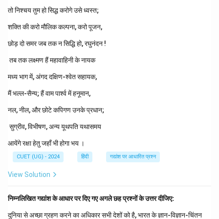
अधीन या नियंत्रण में हो, अर्थात् आत्मनिर्भर या स्वतंत्र।
तो निश्चय तुम हो सिद्ध करोगे उसे ध्वस्त;
शक्ति की करो मौलिक कल्पना, करो पूजन,
इसका ठीक विपरीतार्थक (विलोम) शब्द वह होगा जिसका अर्थ 'दूसरे
के अधीन रहने वाला' हो।
छोड़ दो समर जब तक न सिद्धि हो, रघुनंदन !
'पराधीन' शब्द का निर्माण 'पर' (दूसरा) + 'अधीन' के योग से हुआ है,
तब तक लक्ष्मण हैं महावाहिनी के नायक
जिसका अर्थ होता है - जो दूसरे के अधीन या नियंत्रण में हो।
मध्य भाग में, अंगद दक्षिण-श्वेत सहायक,
अतः 'स्वाधीन' का सबसे सटीक विलोम 'पराधीन' है।
मैं भल्ल-सैन्य; हैं वाम पार्श्व में हनूमान,
अन्य विकल्पों की समीक्षा करें:
नल, नील, और छोटे कपिगण उनके प्रधान;
'स्वतंत्र' का विलोम 'परतंत्र' होता है (स्वतंत्र और स्वाधीन
सुग्रीव, विभीषण, अन्य यूथपति यथासमय
लगभग समानार्थी हैं)।
आयेंगे रक्षा हेतु जहाँ भी होगा भय ।
'अनुशासित' का विलोम 'अनुशासनहीन' होता है।
CUET (UG) - 2024
हिंदी
गद्यांश पर आधारित प्रश्न
'स्वच्छंद' का विलोम 'नियंत्रित' होता है।
View Solution
इस प्रकार, विकल्प (B) ही पूर्णतः शुद्ध विलोम शब्द है।
निम्नलिखित गद्यांश के आधार पर दिए गए अगले छह प्रश्नों के उत्तर दीजिए:
दुनिया से अच्छा ग्रहण करने का अधिकार सभी देशों को है, भारत के ज्ञान-विज्ञान-चिंतन