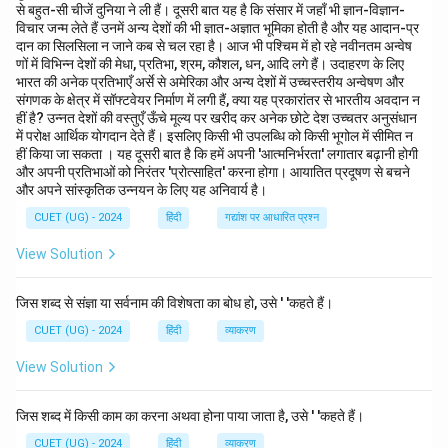
से बहुत-सी चीजें दुनिया ने ली हैं। दूसरी बात यह है कि संसार में जहाँ भी ज्ञान-विज्ञान-
Step 3: Final Answer:
विचार जन्म लेते हैं उनमें अन्य देशों की भी ज्ञात-अज्ञात भूमिका होती है और यह आदान-प्र
दान का सिलसिला न जाने कब से चल रहा है। आज भी पश्चिम में हो रहे नवीनतम अन्वेष
'स्वाधीन' (स्वयं के अधीन) का सही और व्याकरण सम्मत विलोम शब्द
णों में विभिन्न देशों की मेधा, प्रतिभा, श्रम, कौशल, धन, आदि लगे हैं। उदाहरण के लिए
'पराधीन' (दूसरे के अधीन) होता है।
भारत की अनेक प्रतिभाएँ अर्से से अमेरिका और अन्य देशों में उच्चस्तरीय अन्वेषण और
संगणक के क्षेत्र में सॉफ्टवेयर निर्माण में लगी हैं, क्या यह प्रकारांतर से भारतीय अवदान न
हीं है? उन्नत देशों की वस्तुएँ ऊँचे मूल्य पर खरीद कर अनेक छोटे देश उच्चतर अनुसंधान
Download Solution in PDF
में परोक्ष आर्थिक योगदान देते हैं। इसलिए किसी भी उपलब्धि को किसी भूगोल में सीमित न
हीं किया जा सकता । यह दूसरी बात है कि हमें अपनी 'आत्मनिर्भरता' लगातार बढ़ानी होगी
और अपनी प्रतिभाओं को निरंतर 'प्रोत्साहित' करना होगा। आयातित प्रदूषण से बचने
और अपने सांस्कृतिक उन्नयन के लिए यह अनिवार्य है।
CUET (UG) - 2024
हिंदी
गद्यांश पर आधारित प्रश्न
View Solution
जिस शब्द से संज्ञा या सर्वनाम की विशेषता का बोध हो, उसे ' 'कहते हैं।
CUET (UG) - 2024
हिंदी
व्याकरण
View Solution
जिस शब्द में किसी काम का करना अथवा होना पाया जाता है, उसे ' 'कहते हैं।
CUET (UG) - 2024
हिंदी
व्याकरण