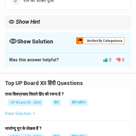
'राम की शक्ति पूजा'
Show Hint
'राम की शक्ति पूजा' को हिंदी साहित्य में एक अद्वितीय रचना माना जाता है, जिसमें प्रभु
राम की शक्ति की पूजा को अत्यंत भव्यता से दर्शाया गया है।
Show Solution
Verified By Collegedunia
The Correct Option is
D
Was this answer helpful?
0
0
Solution and Explanation
'राम की शक्ति पूजा' सूर्यकान्त त्रिपाठी 'निराला' की रचना है। यह हिंदी
कविता का एक अत्यधिक महत्वपूर्ण उदाहरण है।
Top UP Board XII हिंदी Questions
राजा शिवप्रसाद सितारे हिंद की रचना है ?
Download Solution in PDF
UP Board XII - 2024
हिंदी
हिंदी साहित्य
View Solution
भारतेन्दु युग के लेखक हैं ?