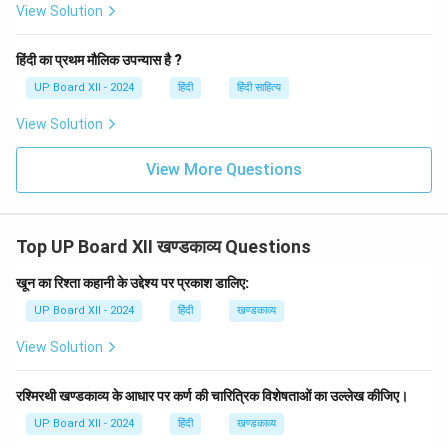
कि वे हर परिस्थिति में त्वरित निर्णय ले सकती थीं। उनकी यह क्षमता
View Solution
उन्हें एक कुशल और प्रभावी नेता बनाती है, जो हर समय सही निर्णय
लेती है।
हिंदी का प्रथम मौलिक उपन्यास है ?
'सत्य की जीत' में द्रौपदी का यह चरित्र सत्य, साहस, और न्याय के लिए
UP Board XII - 2024
हिंदी
हिंदी साहित्य
संघर्ष करने का प्रतीक है। उनके गुणों ने उन्हें एक महान महिला पात्र
View Solution
बना दिया।
View More Questions
Download Solution in PDF
Top UP Board XII खण्डकाव्य Questions
खून का रिश्ता कहानी के उद्देश्य पर प्रकाश डालिए:
UP Board XII - 2024
हिंदी
खण्डकाव्य
View Solution
रश्मिरथी खण्डकाव्य के आधार पर कर्ण की चारित्रिक विशेषताओं का उल्लेख कीजिए।
UP Board XII - 2024
हिंदी
खण्डकाव्य