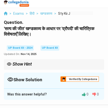
>
Exams
>
हिंदी
>
खण्डकाव्य
>
Sty Kii Jiit Khndkav...
Question.
'सत्य की जीत' खण्डकाव्य के आधार पर 'द्रौपदी' की चारित्रिक
विशेषताएँ लिखिए।
UP Board XII - 2024
UP Board XII
Updated On:
Nov 14, 2025
Show Hint
द्रौपदी का चरित्र न केवल महिलाओं के अधिकार और स्वाभिमान का प्रतीक है, बल्कि
उनके संघर्ष ने समाज में सशक्त बदलाव की नींव रखी।
Show Solution
Verified By Collegedunia
Solution and Explanation
Was this answer helpful?
0
0
'सत्य की जीत' खण्डकाव्य में द्रौपदी का चरित्र अत्यधिक मजबूत और
प्रेरणादायक रूप में प्रस्तुत किया गया है। उनके व्यक्तित्व की प्रमुख