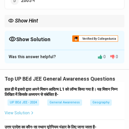
2005 में
Show Hint
भारत सरकार की प्रमुख योजनाएँ और उनके लॉन्च के वर्ष प्रतियोगी परीक्षाओं के लिए
महत्वपूर्ण हैं। विशेष रूप से शिक्षा, स्वास्थ्य और सामाजिक कल्याण से संबंधित
योजनाएं।
Show Solution
Verified By Collegedunia
The Correct Option is
B
Was this answer helpful?
0
0
Solution and Explanation
चरण 1: प्रश्न को समझें
यह प्रश्न 'सर्व शिक्षा अभियान' नामक सरकारी योजना के प्रारंभ होने के
Top UP BEd JEE General Awareness Questions
वर्ष के बारे में पूछता है। यह भारत सरकार की शिक्षा नीति और प्रमुख
हाल ही में इसरो द्वारा अपने मिशन आदित्य L1 को लॉन्च किया गया है। यह मिशन निम्न
सामाजिक कल्याण कार्यक्रमों से संबंधित एक महत्वपूर्ण सामान्य ज्ञान का
लिखित में किसके अध्ययन से संबंधित है-
प्रश्न है।
चरण 2: 'सर्व शिक्षा अभियान' के बारे में जानें
UP BEd JEE - 2024
General Awareness
Geography
सर्व शिक्षा अभियान (SSA) भारत सरकार का एक प्रमुख कार्यक्रम है,
जिसे राज्य सरकारों और स्थानीय निकायों के साथ साझेदारी में
View Solution
प्राथमिक शिक्षा के सार्वभौमीकरण (Universalisation of
Elementary Education - UEE) के लिए शुरू किया गया था। इस
उत्तर प्रदेश का कौन-सा स्थान यूरेनियम भंडार के लिए जाना जाता है-