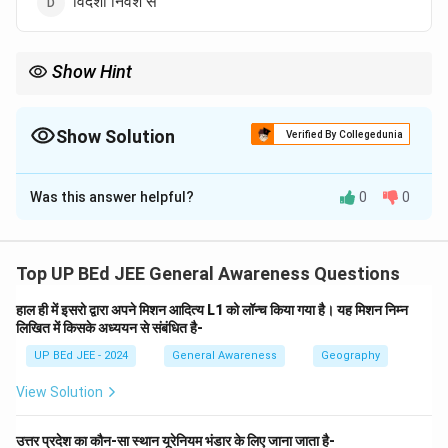
विदेशी निवेश से
Show Hint
सरकार द्वारा शुरू की गई प्रमुख पहलों और उनके उद्देश्यों को याद रखना महत्वपूर्ण है।
SWAYAM जैसी योजनाएँ शैक्षिक पहुँच और गुणवत्ता में सुधार पर केंद्रित हैं।
Show Solution
Verified By Collegedunia
The Correct Option is
A
Was this answer helpful?
0
0
Solution and Explanation
चरण 1: प्रश्न को समझें
यह प्रश्न SWAYAM प्लेटफॉर्म के मुख्य संबंध क्षेत्र के बारे में पूछता
Top UP BEd JEE General Awareness Questions
है। यह सरकारी पहल और सामाजिक क्षेत्रों से संबंधित एक महत्वपूर्ण
हाल ही में इसरो द्वारा अपने मिशन आदित्य L1 को लॉन्च किया गया है। यह मिशन निम्न
सामान्य ज्ञान का प्रश्न है।
चरण 2: SWAYAM का पूर्ण रूप और
लिखित में किसके अध्ययन से संबंधित है-
उद्देश्य जानें
UP BEd JEE - 2024
General Awareness
Geography
SWAYAM का पूर्ण रूप 'Study Webs of Active-learning for
Young Aspiring Minds' है। यह भारत सरकार द्वारा शुरू किया गया
View Solution
एक कार्यक्रम है जिसका उद्देश्य शिक्षा नीति के तीन प्रमुख सिद्धांतों -
पहुँच (access), समानता (equity) और गुणवत्ता (quality) को प्राप्त
उत्तर प्रदेश का कौन-सा स्थान यूरेनियम भंडार के लिए जाना जाता है-