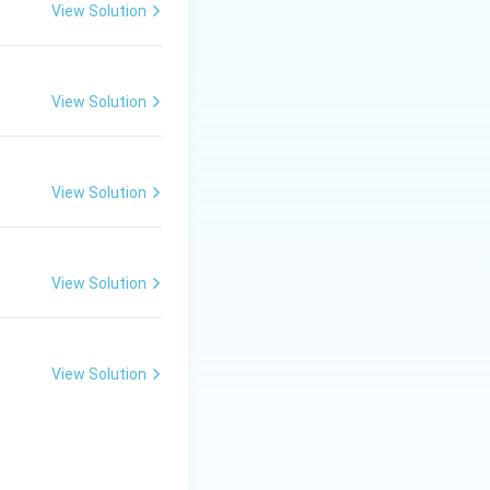
6. संगीत का रचनात्मक
View Solution
्तुत करने का एक अमूल्य
ूपों और संरचनाओं की
ीत के विभिन्न पहलुओं
View Solution
View Solution
View Solution
View Solution