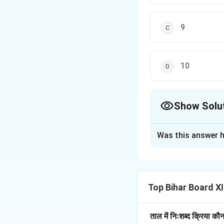
9
10
Show Solu
The Correct Opt
Was this answer h
Solution and E
स्पष्टीकरण:
'संगीत रत्न
भारतीय संगीत का एक अत्
Top Bihar Board X
ताल की संरचना, और गाय
संगीतशास्त्र, संगीत के
में प्रत्येक अध्याय न
ताल में निःशब्द क्रिया कौ