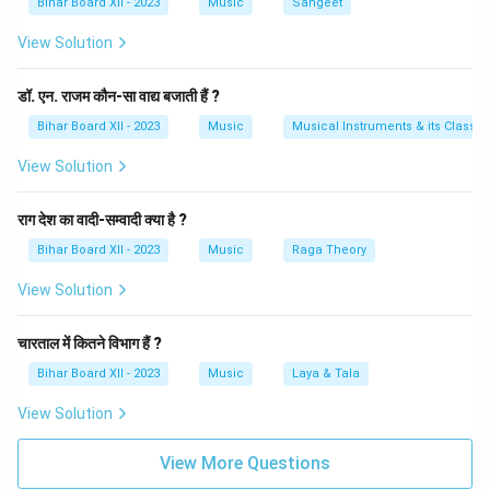
Bihar Board XII - 2023
Music
Sangeet
और लय का अनुसरण करते हुए, अपनी विधायित्व और संगीत कला का
View Solution
सर्वोत्तम प्रदर्शन करते हैं। यह शास्त्रीय संगीत के प्रदर्शन में एक
चुनौतीपूर्ण और कौशलपूर्ण हिस्सा होता है, जिसे सही तरीके से प्रस्तुत
डॉ. एन. राजम कौन-सा वाद्य बजाती हैं ?
करना एक महान क्षमता का प्रतीक होता है। इस प्रकार, तान एक ऐसी
प्रस्तुति होती है जिसमें स्वर तीव्र गति से गाए जाते हैं, और यह संगीत में
Bihar Board XII - 2023
Music
Musical Instruments & its Classifi
एक उत्तेजक, उच्च-ऊर्जा वाली अभिव्यक्ति प्रदान करता है।
View Solution
Download Solution in PDF
राग देश का वादी-सम्वादी क्या है ?
Bihar Board XII - 2023
Music
Raga Theory
View Solution
चारताल में कितने विभाग हैं ?
Bihar Board XII - 2023
Music
Laya & Tala
View Solution
View More Questions