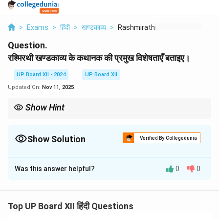
>
Exams
>
हिंदी
>
खण्डकाव्य
>
Rashmirathi Khandaka...
Question.
रश्मिरथी खण्डकाव्य के कथानक की प्रमुख विशेषताएँ बताइए।
UP Board XII - 2024
UP Board XII
Updated On:
Nov 11, 2025
Show Hint
'रश्मिरथी' में कर्ण के जीवन के उत्थान और पतन को समझने के लिए उसकी मित्रता,
संघर्ष और नैतिक बलिदान पर ध्यान केंद्रित करें।
Show Solution
Verified By Collegedunia
Solution and Explanation
Was this answer helpful?
0
0
'रश्मिरथी' खण्डकाव्य में कर्ण की जीवन यात्रा और उसके संघर्षों का
विस्तार से चित्रण किया गया है। इसके कथानक की प्रमुख विशेषताएँ
निम्नलिखित हैं:
Top UP Board XII हिंदी Questions
कर्ण का जन्म और संघर्ष:
कर्ण का जन्म अधर्म और अपमान में हुआ था,