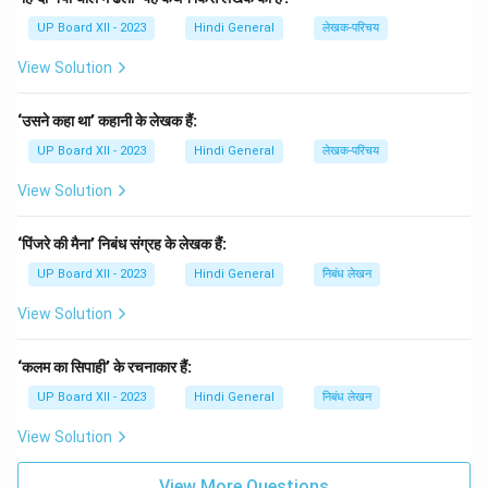
(C) इशा अला ख़ाँ:
Incorrect — इस लेखक का 'रानी केतकी की
UP Board XII - 2023
Hindi General
लेखक-परिचय
कहानी' से कोई संबंध नहीं है।
View Solution
(D) मुंशी सदामुस्ख लाल:
Incorrect — यह कहानी मुंशी सदामुस्ख
लाल द्वारा नहीं लिखी गई थी।
‘उसने कहा था’ कहानी के लेखक हैं:
Step 3: Conclusion.
The correct answer is
UP Board XII - 2023
Hindi General
(A) मुंशी प्रेमचंद
, as they wrote 'रानी
लेखक-परिचय
केतकी की कहानी'.
View Solution
Download Solution in PDF
‘पिंजरे की मैना’ निबंध संग्रह के लेखक हैं:
UP Board XII - 2023
Hindi General
निबंध लेखन
View Solution
‘कलम का सिपाही’ के रचनाकार हैं:
UP Board XII - 2023
Hindi General
निबंध लेखन
View Solution
View More Questions