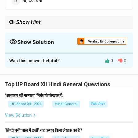
महादेवी वर्मा
Show Hint
'राम की शक्ति पूजा' सूर्यकांत त्रिपाठी 'निराला' की प्रसिद्ध काव्य रचना है, जिसमें राम
और रावण के युद्ध का वर्णन किया गया है।
Show Solution
Verified By Collegedunia
The Correct Option is
C
Was this answer helpful?
0
0
Solution and Explanation
Download Solution in PDF
Top UP Board XII Hindi General Questions
‘आचारण की सभ्यता’ निबंध के लेखक हैं:
UP Board XII - 2023
Hindi General
निबंध लेखन
View Solution
‘हिन्दी नयी चाल में ढली’ यह कथन किस लेखक का है?