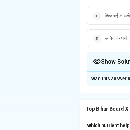
चिकनाई के धब्बे
खनिज के धब्बे
Show Solu
The Correct Opt
Was this answer h
Solution and E
रक्त का धब्बा प्राणिज ध
जीवों से निकलते हैं, जै
Top Bihar Board X
से उत्पन्न होते हैं, और
रूप से मुश्किल होता ह
जाए। इसके विपरीत, वानस
Which nutrient help