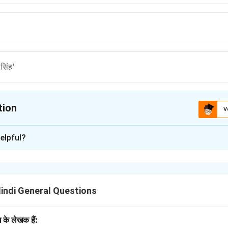
 सिंह'
tion
V
ion is
B
elpful?
xplanation
े प्रमुख कवि त्रिलोचन थे। वे प्रयोगवाद के प्रवर्तक माने जाते हैं और उनकी कवित
Hindi General Questions
n in PDF
के लेखक हैं: