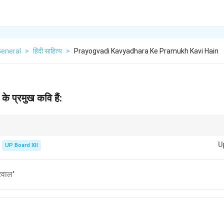
General
>
हिंदी साहित्य
>
Prayogvadi Kavyadhara Ke Pramukh Kavi Hain
के प्रमुख कवि हैं:
न प्रयोगों की प्रवृत्ति का प्रतिनिधित्व करता है।
U
UP Board XII
रवाल'