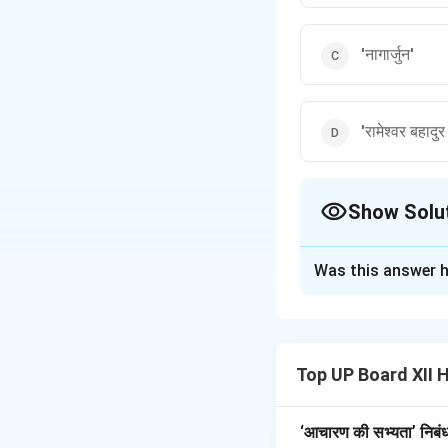
'नागार्जुन'
'रामेश्वर बहादुर
Show Solu
The Correct Opt
Was this answer h
Solution and E
प्रयोगवादी काव्यधारा क
भरपूर होती थीं।
Top UP Board XII 
Download Solutio
‘आचारण की सभ्यता’ निबंध 