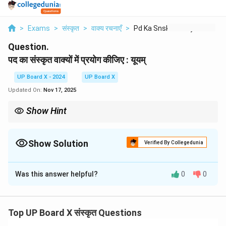
>
Exams
>
संस्कृत
>
वाक्य रचनाएँ
>
Pd Ka Snskrit Vakyon...
Question.
पद का संस्कृत वाक्यों में प्रयोग कीजिए : यूयम्
UP Board X - 2024
UP Board X
Updated On:
Nov 17, 2025
Show Hint
वाक्य प्रयोग करते समय, दिए गए पद के अर्थ, वचन, पुरुष और विभक्ति को समझकर
एक सरल और व्याकरण की दृष्टि से शुद्ध वाक्य बनाएँ। यूयम् (तुम सब) मध्यम पुरुष
बहुवचन का कर्ता है, तो क्रिया भी मध्यम पुरुष बहुवचन (गच्छथ) की होगी। - आगच्छ
Show Solution
Verified By Collegedunia
(आओ) मध्यम पुरुष एकवचन, लोट् लकार की क्रिया है, तो कर्ता भी मध्यम पुरुष
Solution and Explanation
एकवचन (त्वम्) होगा।
Was this answer helpful?
0
0
वाक्य-प्रयोग:
यूयम्
कुत्र गच्छथ? (तुम सब कहाँ जाते हो?)
Download Solution in PDF
Top UP Board X संस्कृत Questions