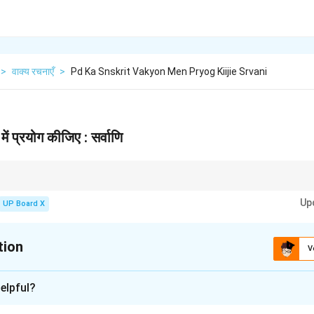
>
वाक्य रचनाएँ
>
Pd Ka Snskrit Vakyon Men Pryog Kiijie Srvani
 में प्रयोग कीजिए : सर्वाणि
का रूप है। इसका प्रयोग नपुंसकलिंग बहुवचन संज्ञा (जैसे - पुष्पाणि, फलानि, पुस्तकानि) के विशेषण 
Up
UP Board X
tion
V
xplanation
elpful?