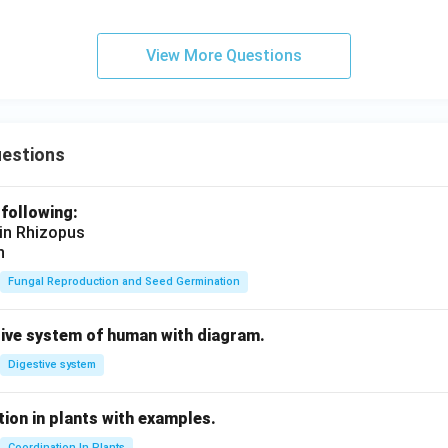
View More Questions
uestions
 following:
 in Rhizopus
n
Fungal Reproduction and Seed Germination
tive system of human with diagram.
Digestive system
ion in plants with examples.
Coordination In Plants