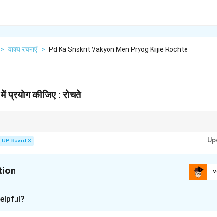
>
वाक्य रचनाएँ
>
Pd Ka Snskrit Vakyon Men Pryog Kiijie Rochte
 में प्रयोग कीजिए : रोचते
ोग में, जिसे अच्छा लगता है (पसंद करने वाला), उसमें चतुर्थी विभक्ति ('मह्यम्') का प्रयोग होता है।
Up
UP Board X
tion
V
xplanation
elpful?