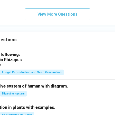
View More Questions
uestions
 following:
 in Rhizopus
n
Fungal Reproduction and Seed Germination
tive system of human with diagram.
Digestive system
ion in plants with examples.
Coordination In Plants